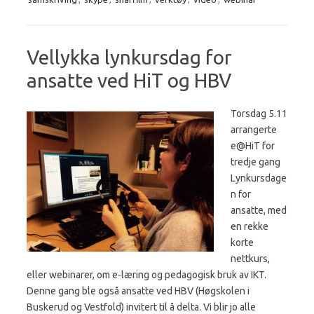
Vellykka lynkursdag for
ansatte ved HiT og HBV
Torsdag 5.11
arrangerte
e@HiT for
tredje gang
Lynkursdage
n for
ansatte, med
en rekke
korte
nettkurs,
eller webinarer, om e-læring og pedagogisk bruk av IKT.
Denne gang ble også ansatte ved HBV (Høgskolen i
Buskerud og Vestfold) invitert til å delta. Vi blir jo alle