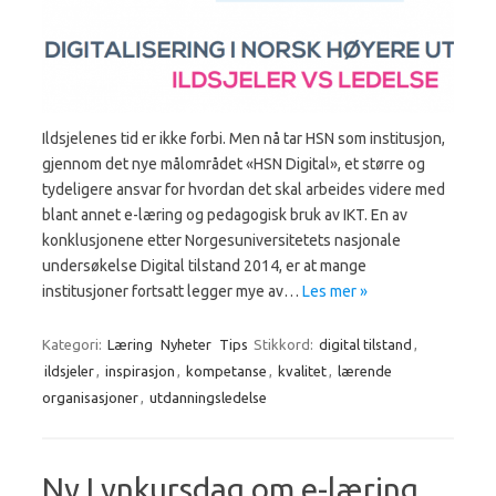
Ildsjelenes tid er ikke forbi. Men nå tar HSN som institusjon,
gjennom det nye målområdet «HSN Digital», et større og
tydeligere ansvar for hvordan det skal arbeides videre med
blant annet e-læring og pedagogisk bruk av IKT. En av
konklusjonene etter Norgesuniversitetets nasjonale
undersøkelse Digital tilstand 2014, er at mange
institusjoner fortsatt legger mye av…
Les mer »
Kategori:
Læring
Nyheter
Tips
Stikkord:
digital tilstand
,
ildsjeler
,
inspirasjon
,
kompetanse
,
kvalitet
,
lærende
organisasjoner
,
utdanningsledelse
Ny Lynkursdag om e-læring