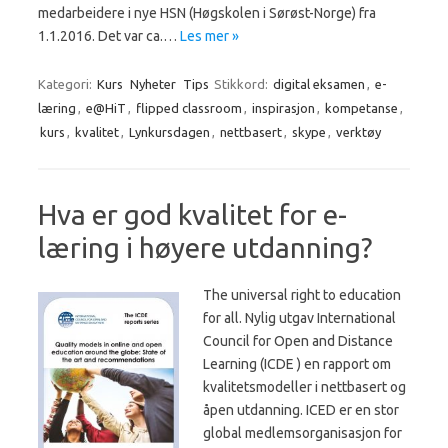
medarbeidere i nye HSN (Høgskolen i Sørøst-Norge) fra
1.1.2016. Det var ca.…
Les mer »
Kategori:
Kurs
Nyheter
Tips
Stikkord:
digital eksamen
,
e-
læring
,
e@HiT
,
flipped classroom
,
inspirasjon
,
kompetanse
,
kurs
,
kvalitet
,
Lynkursdagen
,
nettbasert
,
skype
,
verktøy
Hva er god kvalitet for e-
læring i høyere utdanning?
The universal right to education
for all. Nylig utgav International
Council for Open and Distance
Learning (ICDE ) en rapport om
kvalitetsmodeller i nettbasert og
åpen utdanning. ICED er en stor
global medlemsorganisasjon for