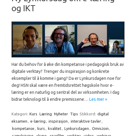
og IKT
Har du behov for å øke din kompetanse i pedagogisk bruk av
digitale verktøy? Trenger du inspirasjon og konkrete
eksempler til å komme i gang? Da er Lynkursdagen noe for
deg! HSN skal være en fremtidsrettet høgskole hvor e-
læring er en naturlig og sentral del av virksomheten. I dag
bidrar teknologi til å endre premissene…
Les mer »
Kategori:
Kurs
Læring
Nyheter
Tips
Stikkord:
digital
eksamen
,
e-læring
,
inspirasjon
,
interaktive tavler
,
kompetanse
,
kurs
,
kvalitet
,
Lynkursdagen
,
OmniJoin
,
samskriving
,
skype
,
snarfilm
,
verktøy
,
video
,
webinar