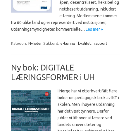
åpen, desentralisert, fleksibel og
nettbasert utdanning, inkludert
e-læring. Medlemmene kommer
fra 60 ulike land og er representert ved institusjoner,
utdanningsmyndigheter, kommersielle…
Les mer »
Kategori:
Nyheter
Stikkord:
e-læring
,
kvalitet
,
rapport
Ny bok: DIGITALE
LÆRINGSFORMER i UH
I Norge har vi etterhvert fått flere
bøker om pedagogisk bruk av IKT i
skolen. Men i høyere utdanning
har det vært tynnere. Derfor
jubler vi litt over at lærere ved
landets universiteter og