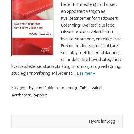
her er HiT medlem) har lansert
en oppdatert versjon av
Kvalitetsnormer for nettbasert
utdanning: Kvalitet i alle ledd.
Disse ble sist revidert i 2011.
Kvalitetsnormene, en rekke krav
FuN mener bør stilles til aktører
som tilbyr nettbasert utdanning,
er inndelt i fire hovedkategorier:
kvalitetsledelse, studieutvikling, informasjon og veiledning,
studiegjennomføring. Målet er at…
Les mer »
Kategori:
Nyheter
Stikkord:
e-læring
,
FuN
,
kvalitet
,
nettbasert
,
rapport
Innleggsnavigasjon
Nyere innlegg
→