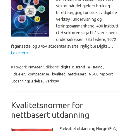
sektor når det gjelder bruk og
tilrettelegging for bruk av digitale
verktøy i undervisning og
læringssammenheng. 400 institutt
i UH sektoren sa ja til å være med i
undersøkelsen, 235 ledere, 1072
fagansatte, og 3454 studenter svarte. Nylig ble Digital…
Les mer »
Kategori:
Nyheter
Stikkord:
digital tilstand
,
e-læring
,
ildsjeler
,
kompetanse
,
kvalitet
,
nettbasert
,
NSO
,
rapport
,
utdanningsledelse
,
verktøy
Kvalitetsnormer for
nettbasert utdanning
Fleksibel utdanning Norge (FuN,