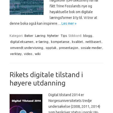
høgskoler (UH-sektoren) nå har
fått Trine Fosslands nye og
høyaktuelle bok om digitale
læringsformer å ty til. Vi tror at
denne boka også kan inspirere…
Les mer »
Kategori:
Bøker
Læring
Nyheter
Tips
Stikkord:
blogg
,
digital eksamen
,
e-læring
,
kompetanse
,
kvalitet
,
nettbasert
,
omvendt undervisning
,
opptak
,
presentasjon
,
sosiale medier
,
verktøy
,
video
,
wiki
Rikets digitale tilstand i
høyere utdanning
Digital tilstand 2014 er
Norgesuniversitetets tredje
undersøkelse (2008, 2011, 2014)
som beskriver status i norsk UH-