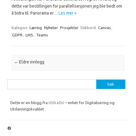
dette var bestillingen for parallellsesjonen jeg ble bedt om
å bidra til. Panorama er…
Les mer »
Kategori:
Læring
Nyheter
Prosjekter
Stikkord:
Canvas
,
GDPR
,
LMS
,
Teams
Innleggsnavigasjon
←
Eldre innlegg
Søk
etter:
Dette er en blogg fra
USN eDU
– enhet for Digitalisering og
Utdanningskvalitet
Facebook