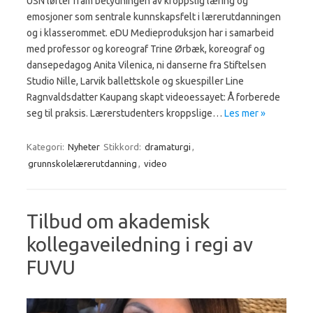
USN løfter fram betydningen av kroppslig læring og
emosjoner som sentrale kunnskapsfelt i lærerutdanningen
og i klasserommet. eDU Medieproduksjon har i samarbeid
med professor og koreograf Trine Ørbæk, koreograf og
dansepedagog Anita Vilenica, ni danserne fra Stiftelsen
Studio Nille, Larvik ballettskole og skuespiller Line
Ragnvaldsdatter Kaupang skapt videoessayet: Å forberede
seg til praksis. Lærerstudenters kroppslige…
Les mer »
Kategori:
Nyheter
Stikkord:
dramaturgi
,
grunnskolelærerutdanning
,
video
Tilbud om akademisk
kollegaveiledning i regi av
FUVU