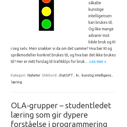
såkalte
kunstige
intelligensen
kan brukes til.
Og like mange
advarer mot
både bruk og KI
i seg selv. Men snakker vi da om det samme? Hva bør KI og
språkmodeller konkret brukes til, og hva bør det ikke brukes
til? Her er mitt forslag til trafikklys for bruk…
Les mer »
Kategori:
Nyheter
Stikkord:
chatGPT
,
ki
,
kunstig intelligens
,
læring
OLA-grupper – studentledet
læring som gir dypere
forståelse i programmering