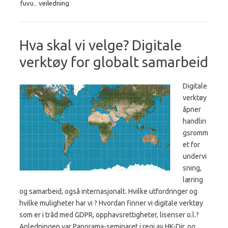
fuvu
,
veiledning
Hva skal vi velge? Digitale
verktøy for globalt samarbeid
Digitale
verktøy
åpner
handlin
gsromm
et for
undervi
sning,
læring
og samarbeid, også internasjonalt. Hvilke utfordringer og
hvilke muligheter har vi ? Hvordan finner vi digitale verktøy
som er i tråd med GDPR, opphavsrettigheter, lisenser o.l.?
Anledningen var Panorama-seminaret i regi av HK-Dir, og