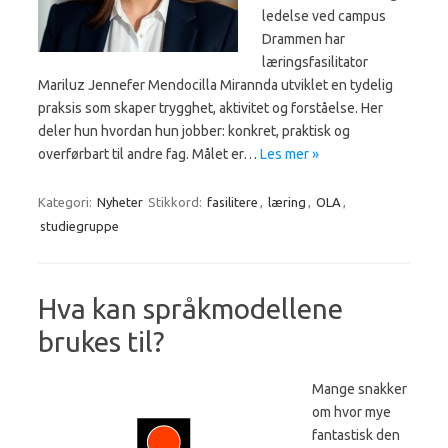
ledelse ved campus
Drammen har
læringsfasilitator
Mariluz Jennefer Mendocilla Mirannda utviklet en tydelig
praksis som skaper trygghet, aktivitet og forståelse. Her
deler hun hvordan hun jobber: konkret, praktisk og
overførbart til andre fag. Målet er…
Les mer »
Kategori:
Nyheter
Stikkord:
fasilitere
,
læring
,
OLA
,
studiegruppe
Hva kan språkmodellene
brukes til?
Mange snakker
om hvor mye
fantastisk den