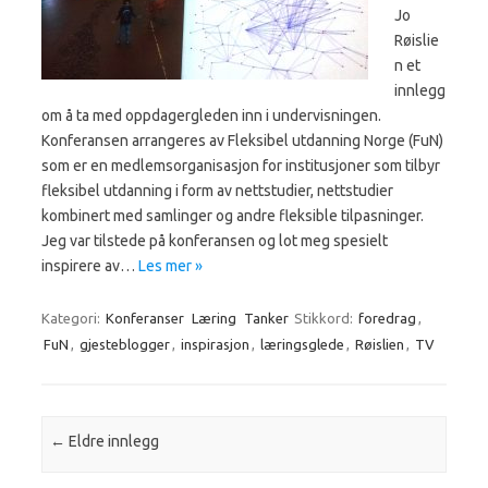
Jo
Røislie
n et
innlegg
om å ta med oppdagergleden inn i undervisningen.
Konferansen arrangeres av Fleksibel utdanning Norge (FuN)
som er en medlemsorganisasjon for institusjoner som tilbyr
fleksibel utdanning i form av nettstudier, nettstudier
kombinert med samlinger og andre fleksible tilpasninger.
Jeg var tilstede på konferansen og lot meg spesielt
inspirere av…
Les mer »
Kategori:
Konferanser
Læring
Tanker
Stikkord:
foredrag
,
FuN
,
gjesteblogger
,
inspirasjon
,
læringsglede
,
Røislien
,
TV
Innleggsnavigasjon
←
Eldre innlegg