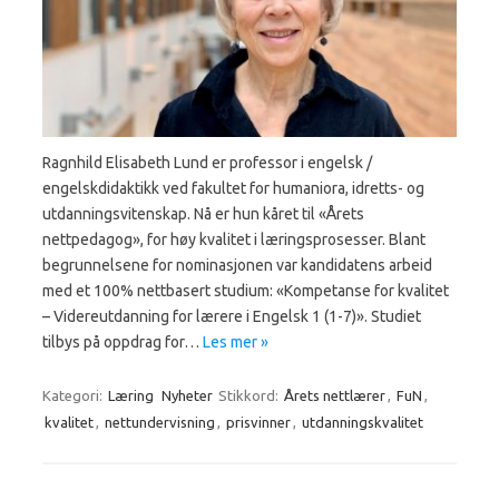
Ragnhild Elisabeth Lund er professor i engelsk /
engelskdidaktikk ved fakultet for humaniora, idretts- og
utdanningsvitenskap. Nå er hun kåret til «Årets
nettpedagog», for høy kvalitet i læringsprosesser. Blant
begrunnelsene for nominasjonen var kandidatens arbeid
med et 100% nettbasert studium: «Kompetanse for kvalitet
– Videreutdanning for lærere i Engelsk 1 (1-7)». Studiet
tilbys på oppdrag for…
Les mer »
Kategori:
Læring
Nyheter
Stikkord:
Årets nettlærer
,
FuN
,
kvalitet
,
nettundervisning
,
prisvinner
,
utdanningskvalitet