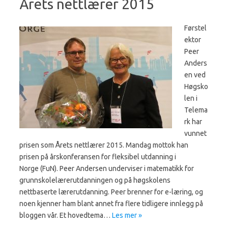
Årets nettlærer 2015
Førstel
ektor
Peer
Anders
en ved
Høgsko
len i
Telema
rk har
vunnet
prisen som Årets nettlærer 2015. Mandag mottok han
prisen på årskonferansen for fleksibel utdanning i
Norge (FuN). Peer Andersen underviser i matematikk for
grunnskolelærerutdanningen og på høgskolens
nettbaserte lærerutdanning. Peer brenner for e-læring, og
noen kjenner ham blant annet fra flere tidligere innlegg på
bloggen vår. Et hovedtema…
Les mer »