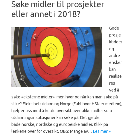
Søke midler til prosjekter
eller annet i 2018?
Gode
prosje
ktideer
og
andre
ønsker
kan
realise
res
ved å
søke «eksterne midler», men hvor og når kan man søke på
slike? Fleksibel utdanning Norge (FuN, hvor HSN er medlem),
hjelper oss med å holde oversikt over ulike midler som
utdanningsinstitusjoner kan søke på. Det gjelder
både norske, nordiske og europeiske midler. Klikk på
lenkene over for oversikt. OBS: Mange av…
Les mer »