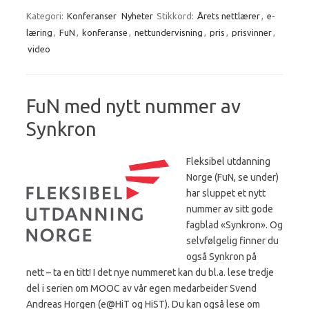
Kategori:
Konferanser
Nyheter
Stikkord:
Årets nettlærer
,
e-
læring
,
FuN
,
konferanse
,
nettundervisning
,
pris
,
prisvinner
,
video
FuN med nytt nummer av
Synkron
Fleksibel utdanning
Norge (FuN, se under)
har sluppet et nytt
nummer av sitt gode
fagblad «Synkron». Og
selvfølgelig finner du
også Synkron på
nett – ta en titt! I det nye nummeret kan du bl.a. lese tredje
del i serien om MOOC av vår egen medarbeider Svend
Andreas Horgen (e@HiT og HiST). Du kan også lese om