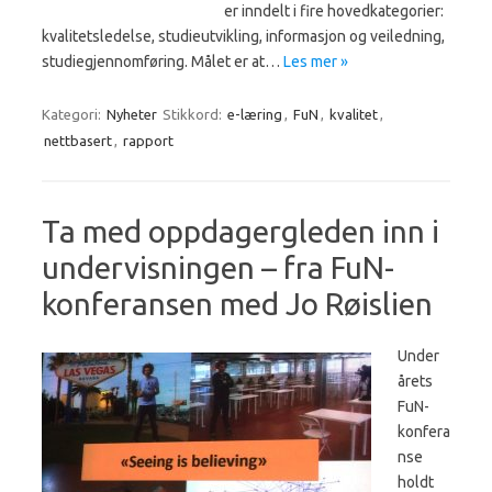
er inndelt i fire hovedkategorier:
kvalitetsledelse, studieutvikling, informasjon og veiledning,
studiegjennomføring. Målet er at…
Les mer »
Kategori:
Nyheter
Stikkord:
e-læring
,
FuN
,
kvalitet
,
nettbasert
,
rapport
Ta med oppdagergleden inn i
undervisningen – fra FuN-
konferansen med Jo Røislien
Under
årets
FuN-
konfera
nse
holdt