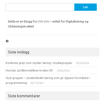
Søk
etter:
Dette er en blogg fra
USN eDU
– enhet for Digitalisering og
Utdanningskvalitet
Facebook
Siste innlegg
Konkrete grep som styrker læring i studiegrupper
02/03/2026
Hva kan språkmodellene brukes til?
24/02/2026
OLA-grupper – studentledet læring som gir dypere forståelse i
programmering
02/11/2025
Siste kommentarer