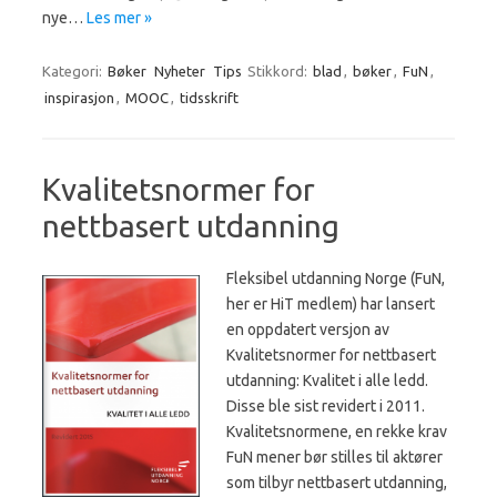
nye…
Les mer »
Kategori:
Bøker
Nyheter
Tips
Stikkord:
blad
,
bøker
,
FuN
,
inspirasjon
,
MOOC
,
tidsskrift
Kvalitetsnormer for
nettbasert utdanning
Fleksibel utdanning Norge (FuN,
her er HiT medlem) har lansert
en oppdatert versjon av
Kvalitetsnormer for nettbasert
utdanning: Kvalitet i alle ledd.
Disse ble sist revidert i 2011.
Kvalitetsnormene, en rekke krav
FuN mener bør stilles til aktører
som tilbyr nettbasert utdanning,