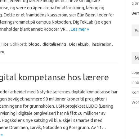
nter, elever og lærere mulighet til å heve sin digitale
gjør
nse, og være en åpen arena for utforskning, læring og
Bern
. Dette er et framtidens klasserom, sier Elin Bøen, leder for
 læringsrommet på campus Notodden. DigTekLab (se egen
inneholder blant annet: Roboter VR…
Les mer »
F
Tips
Stikkord:
blogg
,
digitalisering
,
DigTekLab
,
inspirasjon
,
deo
M
Log
digital kompetanse hos lærere
Inn
ledd i arbeidet med å styrke lærernes digitale kompetanse har
Kom
gen bevilget nærmere 90 millioner kroner til prosjekter i
Wor
danningene for grunnskolen. USN-prosjektet LUDO (Læring
visning i digitale omgivelser) har nå fått 20 millioner av
 Høgskolens nye satsing vil bl.a. skje i samarbeid med
ne Drammen, Larvik, Notodden og Porsgrunn. Av 11…
 »