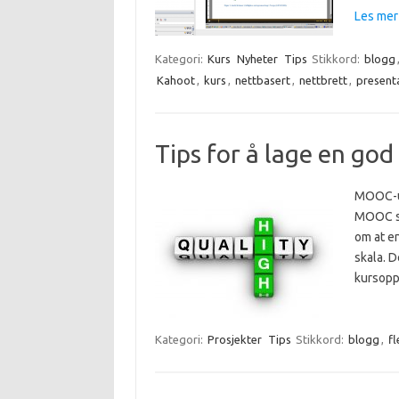
Les mer
Kategori:
Kurs
Nyheter
Tips
Stikkord:
blogg
Kahoot
,
kurs
,
nettbasert
,
nettbrett
,
present
Tips for å lage en g
MOOC-ut
MOOC st
om at en
skala. 
kursopp
Kategori:
Prosjekter
Tips
Stikkord:
blogg
,
fl