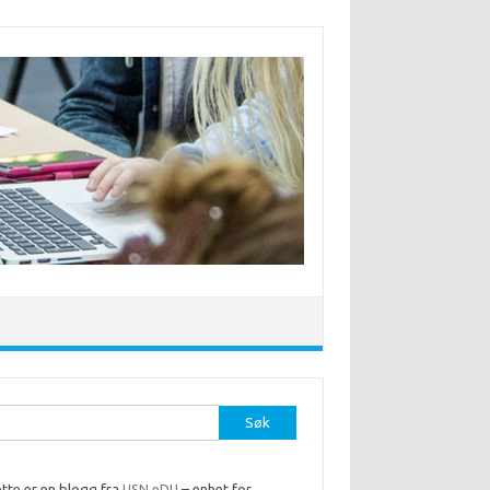
r:
tte er en blogg fra
USN eDU
– enhet for