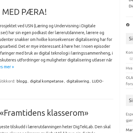
Di
P MED PÆRA!
Fac
osjektet ved USN (Læring og Undervisning i Digitale
ser) har sin egen podkast der lærerutdannere, lærere og
S
udenter snakker om hvilke konsekvenser digitalisering har for
psarbeid. Det er mye interessant å høre her. I noen episoder
Kon
faringer med bruk av digital teknologi i læringssammenheng, i
02
skuteres utfordringer og muligheter digitalisering utløser når
es mer »
Hva
OLA
Stikkord:
blogg
,
digital kompetanse
,
digitalisering
,
LUDO-
for
S
 «Framtidens klasserom»
Esp
gjør
yeste tilskudd i lærerutdanningen heter DigTekLab. Den skal
Mar