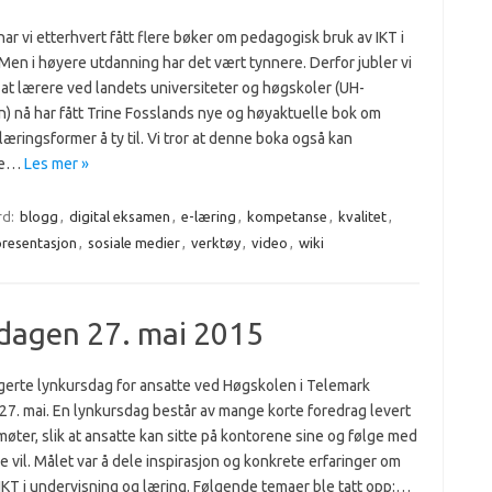
har vi etterhvert fått flere bøker om pedagogisk bruk av IKT i
Men i høyere utdanning har det vært tynnere. Derfor jubler vi
r at lærere ved landets universiteter og høgskoler (UH-
n) nå har fått Trine Fosslands nye og høyaktuelle bok om
 læringsformer å ty til. Vi tror at denne boka også kan
ere…
Les mer »
rd:
blogg
,
digital eksamen
,
e-læring
,
kompetanse
,
kvalitet
,
presentasjon
,
sosiale medier
,
verktøy
,
video
,
wiki
sdagen 27. mai 2015
ngerte lynkursdag for ansatte ved Høgskolen i Telemark
27. mai. En lynkursdag består av mange korte foredrag levert
møter, slik at ansatte kan sitte på kontorene sine og følge med
e vil. Målet var å dele inspirasjon og konkrete erfaringer om
IKT i undervisning og læring. Følgende temaer ble tatt opp:…