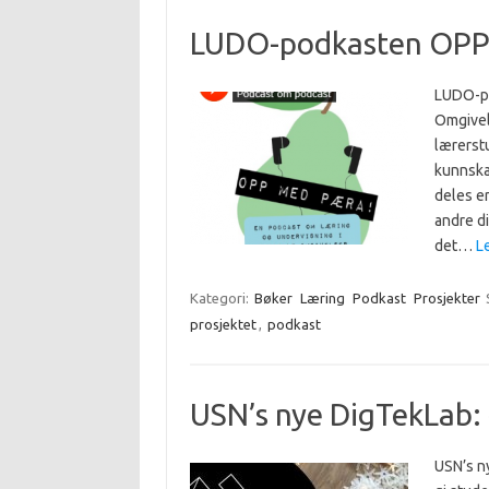
LUDO-podkasten OP
LUDO-pr
Omgivel
lærerst
kunnska
deles er
andre di
det…
L
Kategori:
Bøker
Læring
Podkast
Prosjekter
prosjektet
,
podkast
USN’s nye DigTekLab:
USN’s n