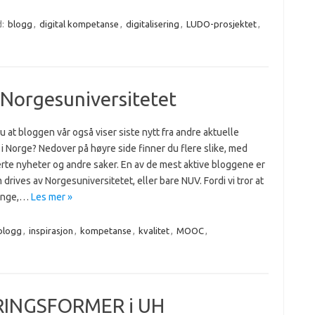
d:
blogg
,
digital kompetanse
,
digitalisering
,
LUDO-prosjektet
,
 Norgesuniversitetet
u at bloggen vår også viser siste nytt fra andre aktuelle
i Norge? Nedover på høyre side finner du flere slike, med
rte nyheter og andre saker. En av de mest aktive bloggene er
drives av Norgesuniversitetet, eller bare NUV. Fordi vi tror at
mange,…
Les mer »
blogg
,
inspirasjon
,
kompetanse
,
kvalitet
,
MOOC
,
ÆRINGSFORMER i UH