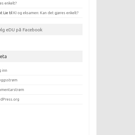
es enkelt?
t Lie
til
KI og eksamen: Kan det gjøres enkelt?
ølg eDU på Facebook
eta
g inn
leggsstrøm
mentarstrøm
dPress.org