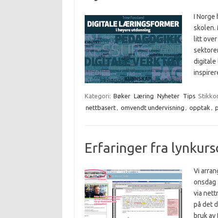
I Norge 
skolen. 
litt ove
sektore
digitale
inspir
Kategori:
Bøker
Læring
Nyheter
Tips
Stikko
nettbasert
,
omvendt undervisning
,
opptak
,
Erfaringer fra lynkur
Vi arra
onsdag 
via nett
på det d
bruk av 