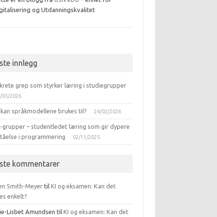
gitalisering og Utdanningskvalitet
ebook
iste innlegg
krete grep som styrker læring i studiegrupper
/03/2026
 kan språkmodellene brukes til?
24/02/2026
-grupper – studentledet læring som gir dypere
ståelse i programmering
02/11/2025
iste kommentarer
en Smith-Meyer
til
KI og eksamen: Kan det
es enkelt?
ie-Lisbet Amundsen
til
KI og eksamen: Kan det