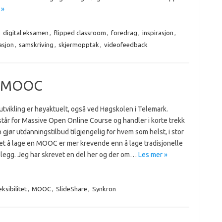
 »
,
digital eksamen
,
flipped classroom
,
foredrag
,
inspirasjon
,
asjon
,
samskriving
,
skjermopptak
,
videofeedback
od MOOC
vikling er høyaktuelt, også ved Høgskolen i Telemark.
år for Massive Open Online Course og handler i korte trekk
 gjør utdanningstilbud tilgjengelig for hvem som helst, i stor
Det å lage en MOOC er mer krevende enn å lage tradisjonelle
legg. Jeg har skrevet en del her og der om…
Les mer »
eksibilitet
,
MOOC
,
SlideShare
,
Synkron