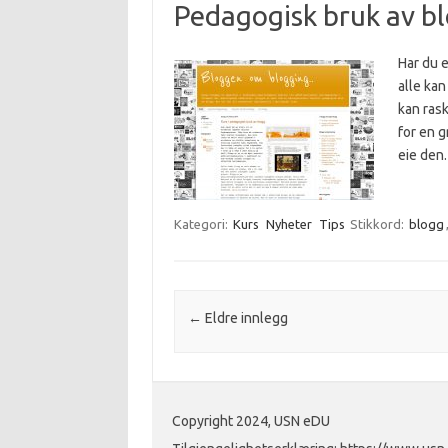
Pedagogisk bruk av bl
Har du e
alle kan
kan rask
for en 
eie den
Kategori:
Kurs
Nyheter
Tips
Stikkord:
blogg
Innleggsnavigasjon
←
Eldre innlegg
Copyright 2024, USN eDU