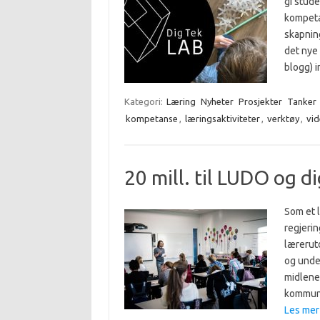
gi stude
kompeta
skapning
det nye
blogg) 
Kategori:
Læring
Nyheter
Prosjekter
Tanker
kompetanse
,
læringsaktiviteter
,
verktøy
,
vi
20 mill. til LUDO og 
Som et 
regjerin
lærerut
og under
midlene.
kommune
Les mer