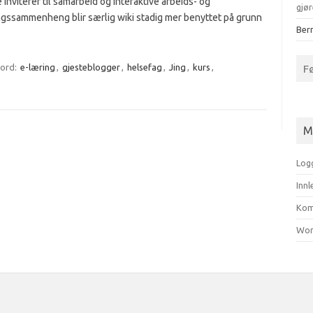
 inviterer til samarbeid og interaktive arbeids- og
gjør
ngssammenheng blir særlig wiki stadig mer benyttet på grunn
Bern
F
kord:
e-læring
,
gjesteblogger
,
helsefag
,
Jing
,
kurs
,
M
Log
Inn
Kom
Wor