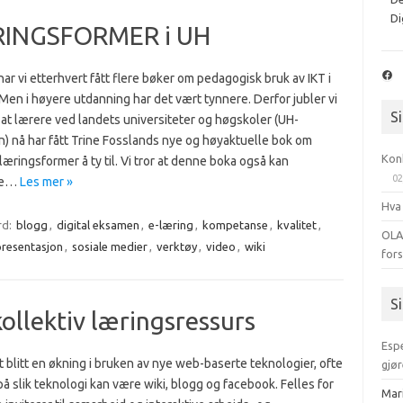
Di
ÆRINGSFORMER i UH
Fac
har vi etterhvert fått flere bøker om pedagogisk bruk av IKT i
Men i høyere utdanning har det vært tynnere. Derfor jubler vi
S
r at lærere ved landets universiteter og høgskoler (UH-
n) nå har fått Trine Fosslands nye og høyaktuelle bok om
Kon
 læringsformer å ty til. Vi tror at denne boka også kan
02
ere…
Les mer »
Hva
rd:
blogg
,
digital eksamen
,
e-læring
,
kompetanse
,
kvalitet
,
OLA
presentasjon
,
sosiale medier
,
verktøy
,
video
,
wiki
for
S
kollektiv læringsressurs
Esp
t blitt en økning i bruken av nye web-baserte teknologier, ofte
gjør
å slik teknologi kan være wiki, blogg og facebook. Felles for
Mar