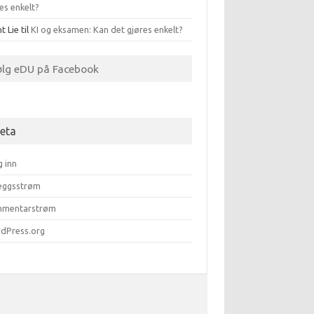
es enkelt?
t Lie
til
KI og eksamen: Kan det gjøres enkelt?
ølg eDU på Facebook
eta
g inn
leggsstrøm
mentarstrøm
dPress.org