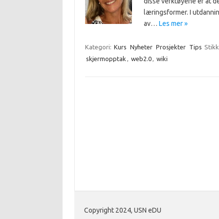
disse verktøyene er at de
læringsformer. I utdanni
av…
Les mer »
Kategori:
Kurs
Nyheter
Prosjekter
Tips
Stik
skjermopptak
,
web2.0
,
wiki
Copyright 2024, USN eDU