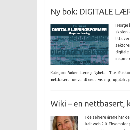
Ny bok: DIGITALE L
I Norge 
skolen. 
litt ove
sektore
digitale
inspir
Kategori:
Bøker
Læring
Nyheter
Tips
Stikko
nettbasert
,
omvendt undervisning
,
opptak
,
Wiki – en nettbasert, 
I de seinere årene har de
kalt web 2.0. Eksempler p