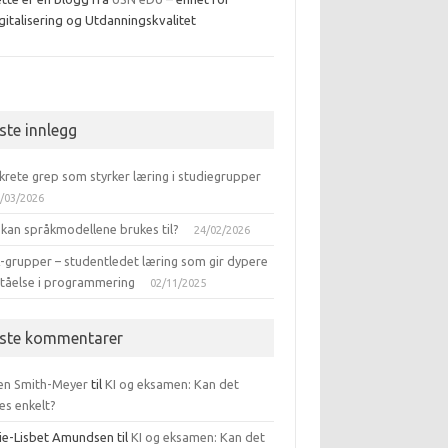
gitalisering og Utdanningskvalitet
ebook
iste innlegg
krete grep som styrker læring i studiegrupper
/03/2026
 kan språkmodellene brukes til?
24/02/2026
-grupper – studentledet læring som gir dypere
ståelse i programmering
02/11/2025
iste kommentarer
en Smith-Meyer
til
KI og eksamen: Kan det
es enkelt?
ie-Lisbet Amundsen
til
KI og eksamen: Kan det