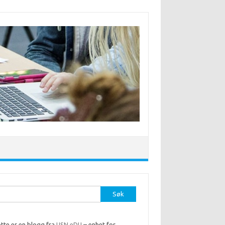
r:
tte er en blogg fra
USN eDU
– enhet for