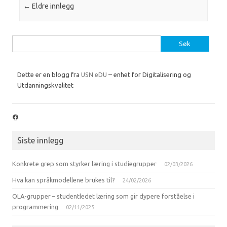
Innleggsnavigasjon
←
Eldre innlegg
Søk
etter:
Dette er en blogg fra
USN eDU
– enhet for Digitalisering og
Utdanningskvalitet
Facebook
Siste innlegg
Konkrete grep som styrker læring i studiegrupper
02/03/2026
Hva kan språkmodellene brukes til?
24/02/2026
OLA-grupper – studentledet læring som gir dypere forståelse i
programmering
02/11/2025