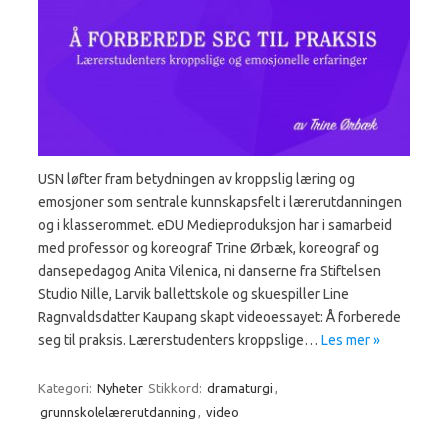
USN løfter fram betydningen av kroppslig læring og
emosjoner som sentrale kunnskapsfelt i lærerutdanningen
og i klasserommet. eDU Medieproduksjon har i samarbeid
med professor og koreograf Trine Ørbæk, koreograf og
dansepedagog Anita Vilenica, ni danserne fra Stiftelsen
Studio Nille, Larvik ballettskole og skuespiller Line
Ragnvaldsdatter Kaupang skapt videoessayet: Å forberede
seg til praksis. Lærerstudenters kroppslige…
Les mer »
Kategori:
Nyheter
Stikkord:
dramaturgi
,
grunnskolelærerutdanning
,
video