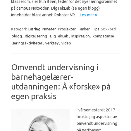
klasserom, sier Elin Bøen, leder for det nye læringsrommet
på campus Notodden. DigTekLab (se egen blogg)
inneholder blant annet: Roboter VR…
Les mer »
Kategori:
Læring
Nyheter
Prosjekter
Tanker
Tips
Stikkord:
blogg
,
digitalisering
,
DigTekLab
,
inspirasjon
,
kompetanse
,
læringsaktiviteter
,
verktøy
,
video
Omvendt undervisning i
barnehagelærer-
utdanningen: Å «forske» på
egen praksis
I vårsemesteret 2017
brukte jeg aspekter av
omvendt undervisning
på nettbasert