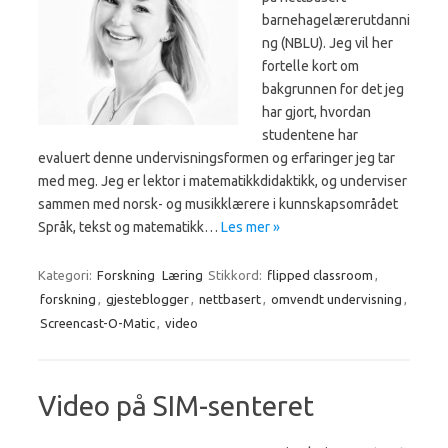
barnehagelærerutdanni
ng (NBLU). Jeg vil her
fortelle kort om
bakgrunnen for det jeg
har gjort, hvordan
studentene har
evaluert denne undervisningsformen og erfaringer jeg tar
med meg. Jeg er lektor i matematikkdidaktikk, og underviser
sammen med norsk- og musikklærere i kunnskapsområdet
Språk, tekst og matematikk…
Les mer »
Kategori:
Forskning
Læring
Stikkord:
flipped classroom
,
forskning
,
gjesteblogger
,
nettbasert
,
omvendt undervisning
,
Screencast-O-Matic
,
video
Video på SIM-senteret