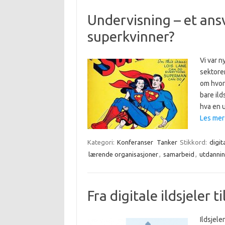
Undervisning – et ans
superkvinner?
Vi var n
sektore
om hvord
bare ilds
hva en 
Les mer
Kategori:
Konferanser
Tanker
Stikkord:
digit
lærende organisasjoner
,
samarbeid
,
utdannin
Fra digitale ildsjeler t
Ildsjele