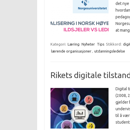
det nye 
hvordan
pedagog
Norgesun
at mang
Kategori:
Læring
Nyheter
Tips
Stikkord:
digi
lærende organisasjoner
,
utdanningsledelse
Rikets digitale tilsta
Digital 
(2008, 2
gjelder 
undervi
til å v
studente