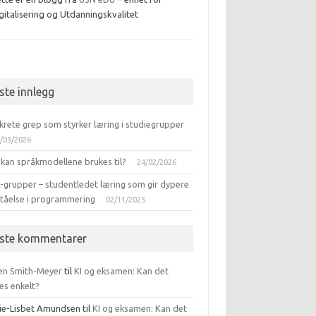
gitalisering og Utdanningskvalitet
ebook
iste innlegg
krete grep som styrker læring i studiegrupper
/03/2026
 kan språkmodellene brukes til?
24/02/2026
-grupper – studentledet læring som gir dypere
ståelse i programmering
02/11/2025
iste kommentarer
en Smith-Meyer
til
KI og eksamen: Kan det
es enkelt?
ie-Lisbet Amundsen
til
KI og eksamen: Kan det