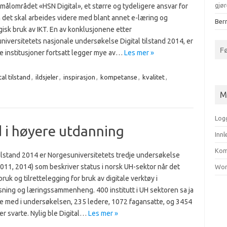
gjør
målområdet «HSN Digital», et større og tydeligere ansvar for
 det skal arbeides videre med blant annet e-læring og
Bern
isk bruk av IKT. En av konklusjonene etter
iversitetets nasjonale undersøkelse Digital tilstand 2014, er
F
e institusjoner fortsatt legger mye av…
Les mer »
tal tilstand
,
ildsjeler
,
inspirasjon
,
kompetanse
,
kvalitet
,
M
Log
nd i høyere utdanning
Inn
Kom
tilstand 2014 er Norgesuniversitetets tredje undersøkelse
011, 2014) som beskriver status i norsk UH-sektor når det
Wor
bruk og tilrettelegging for bruk av digitale verktøy i
sning og læringssammenheng. 400 institutt i UH sektoren sa ja
ære med i undersøkelsen, 235 ledere, 1072 fagansatte, og 3454
r svarte. Nylig ble Digital…
Les mer »