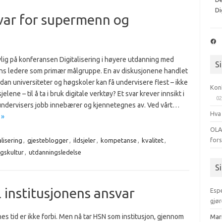
Di
var for supermenn og
Fac
ylig på konferansen Digitalisering i høyere utdanning med
S
ns ledere som primær målgruppe. En av diskusjonene handlet
an universiteter og høgskoler kan få undervisere flest – ikke
Kon
jelene – til å ta i bruk digitale verktøy? Et svar krever innsikt i
02
undervisers jobb innebærer og kjennetegnes av. Ved vårt…
Hva
 »
OLA
for
alisering
,
gjesteblogger
,
ildsjeler
,
kompetanse
,
kvalitet
,
gskultur
,
utdanningsledelse
S
il institusjonens ansvar
Esp
gjør
nes tid er ikke forbi. Men nå tar HSN som institusjon, gjennom
Mar