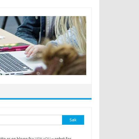
r:
tte er en blogg fra
USN eDU
– enhet for