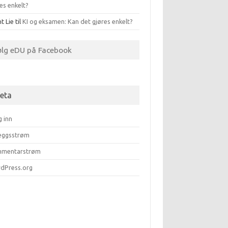
es enkelt?
t Lie
til
KI og eksamen: Kan det gjøres enkelt?
ølg eDU på Facebook
eta
g inn
leggsstrøm
mentarstrøm
dPress.org