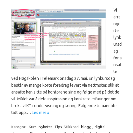
Vi
arra
nge
rte
lynk
ursd
ag
for a
nsat
te
ved Høgskolen i Telemark onsdag 27. mai. En lynkursdag
består av mange korte foredrag levert via nettmøter, slik at
ansatte kan sitte på kontorene sine og følge med på det de
vil. Målet var å dele inspirasjon og konkrete erfaringer om
bruk av IKT i undervisning og læring. Følgende temaer ble
tatt opp:…
Les mer »
Kategori:
Kurs
Nyheter
Tips
Stikkord:
blogg
,
digital