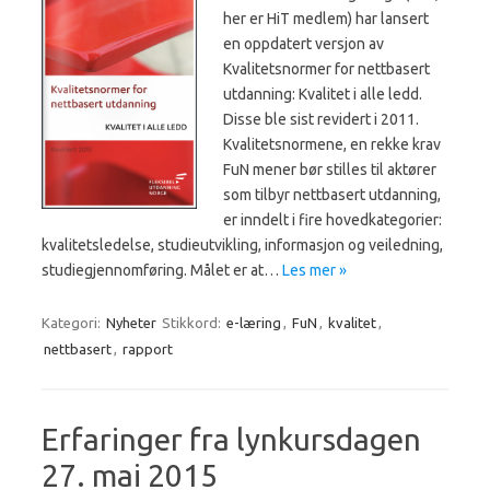
her er HiT medlem) har lansert
en oppdatert versjon av
Kvalitetsnormer for nettbasert
utdanning: Kvalitet i alle ledd.
Disse ble sist revidert i 2011.
Kvalitetsnormene, en rekke krav
FuN mener bør stilles til aktører
som tilbyr nettbasert utdanning,
er inndelt i fire hovedkategorier:
kvalitetsledelse, studieutvikling, informasjon og veiledning,
studiegjennomføring. Målet er at…
Les mer »
Kategori:
Nyheter
Stikkord:
e-læring
,
FuN
,
kvalitet
,
nettbasert
,
rapport
Erfaringer fra lynkursdagen
27. mai 2015