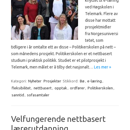
knyttet til e-læring
ved Høgskolen i
Telemark. Flere av
disse har mottatt
prosjektmidler
fra Norgesuniversi
tetet, som
tidligere i år omtalte ett av disse – Politikerskolen på nett –
som månedens prosjekt. Politikerskolen er et nettbasert
studium i praktisk politikk. Studiet er et pilotprosjekt i
Telemark, men målet er å tilby det nasjonalt…
Les mer »
Kategori:
Nyheter
Prosjekter
Stikkord:
Bø
,
e-læring
,
fleksibilitet
,
nettbasert
,
opptak
,
ordfører
,
Politikerskolen
,
sanntid
,
sofasamtaler
Velfungerende nettbasert
lærerutdanning