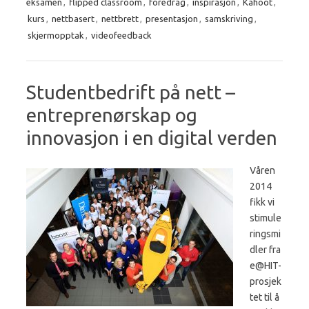
eksamen
,
flipped classroom
,
foredrag
,
inspirasjon
,
Kahoot
,
kurs
,
nettbasert
,
nettbrett
,
presentasjon
,
samskriving
,
skjermopptak
,
videofeedback
Studentbedrift på nett –
entreprenørskap og
innovasjon i en digital verden
Våren
2014
fikk vi
stimule
ringsmi
dler fra
e@HIT-
prosjek
tet til å