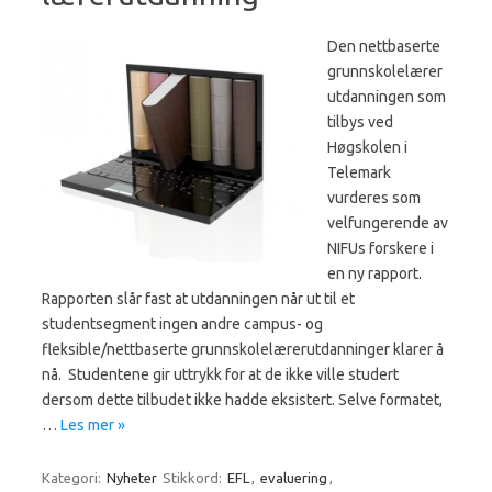
Den nettbaserte
grunnskolelærer
utdanningen som
tilbys ved
Høgskolen i
Telemark
vurderes som
velfungerende av
NIFUs forskere i
en ny rapport.
Rapporten slår fast at utdanningen når ut til et
studentsegment ingen andre campus- og
fleksible/nettbaserte grunnskolelærerutdanninger klarer å
nå. Studentene gir uttrykk for at de ikke ville studert
dersom dette tilbudet ikke hadde eksistert. Selve formatet,
…
Les mer »
Kategori:
Nyheter
Stikkord:
EFL
,
evaluering
,