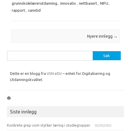
grunnskolelærerutdanning
,
innovativ
,
nettbasert
,
NIFU
,
rapport
,
sanntid
Innleggsnavigasjon
Nyere innlegg
→
Søk
etter:
Dette er en blogg fra
USN eDU
– enhet for Digitalisering og
Utdanningskvalitet
Facebook
Siste innlegg
Konkrete grep som styrker læring i studiegrupper
02/03/2026