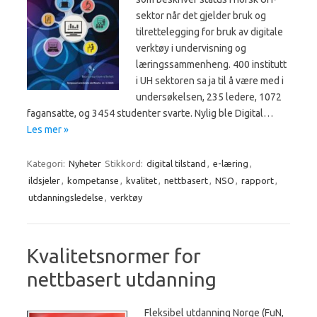
sektor når det gjelder bruk og
tilrettelegging for bruk av digitale
verktøy i undervisning og
læringssammenheng. 400 institutt
i UH sektoren sa ja til å være med i
undersøkelsen, 235 ledere, 1072
fagansatte, og 3454 studenter svarte. Nylig ble Digital…
Les mer »
Kategori:
Nyheter
Stikkord:
digital tilstand
,
e-læring
,
ildsjeler
,
kompetanse
,
kvalitet
,
nettbasert
,
NSO
,
rapport
,
utdanningsledelse
,
verktøy
Kvalitetsnormer for
nettbasert utdanning
Fleksibel utdanning Norge (FuN,