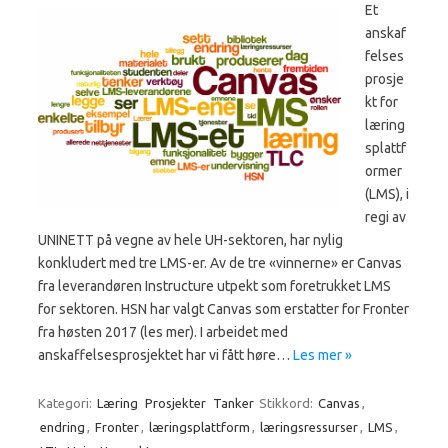
Et
anskaf
felses
prosje
kt for
læring
splattf
ormer
(LMS), i
regi av
UNINETT på vegne av hele UH-sektoren, har nylig
konkludert med tre LMS-er. Av de tre «vinnerne» er Canvas
fra leverandøren Instructure utpekt som foretrukket LMS
for sektoren. HSN har valgt Canvas som erstatter for Fronter
fra høsten 2017 (les mer). I arbeidet med
anskaffelsesprosjektet har vi fått høre…
Les mer »
Kategori:
Læring
Prosjekter
Tanker
Stikkord:
Canvas
,
endring
,
Fronter
,
læringsplattform
,
læringsressurser
,
LMS
,