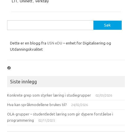
LTI
,
Uninett
,
verktøy
Søk
etter:
Dette er en blogg fra
USN eDU
– enhet for Digitalisering og
Utdanningskvalitet
Facebook
Siste innlegg
Konkrete grep som styrker læring i studiegrupper
02/03/2026
Hva kan språkmodellene brukes til?
24/02/2026
OLA-grupper – studentledet læring som gir dypere forståelse i
programmering
02/11/2025