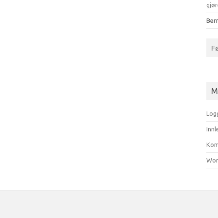
gjør
Bern
F
M
Log
Inn
Kom
Wor