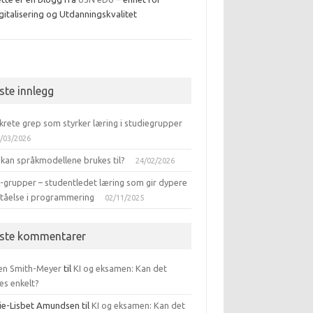
gitalisering og Utdanningskvalitet
ebook
iste innlegg
krete grep som styrker læring i studiegrupper
/03/2026
 kan språkmodellene brukes til?
24/02/2026
-grupper – studentledet læring som gir dypere
ståelse i programmering
02/11/2025
iste kommentarer
en Smith-Meyer
til
KI og eksamen: Kan det
es enkelt?
ie-Lisbet Amundsen
til
KI og eksamen: Kan det