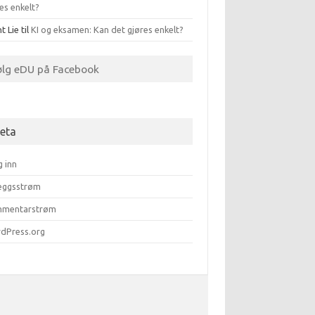
es enkelt?
t Lie
til
KI og eksamen: Kan det gjøres enkelt?
ølg eDU på Facebook
eta
g inn
leggsstrøm
mentarstrøm
dPress.org