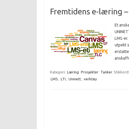
Fremtidens e-læring –
Et anska
UNINETT
LMS-er.
utpekt 
erstatte
anskaff
Kategori:
Læring
Prosjekter
Tanker
Stikkord
LMS
,
LTI
,
Uninett
,
verktøy