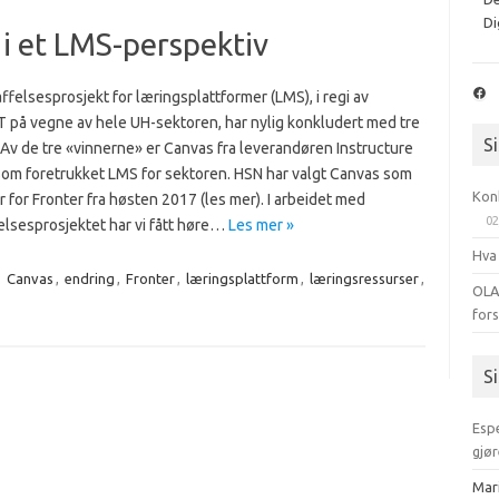
Di
 i et LMS-perspektiv
Fac
ffelsesprosjekt for læringsplattformer (LMS), i regi av
 på vegne av hele UH-sektoren, har nylig konkludert med tre
S
 Av de tre «vinnerne» er Canvas fra leverandøren Instructure
som foretrukket LMS for sektoren. HSN har valgt Canvas som
Kon
r for Fronter fra høsten 2017 (les mer). I arbeidet med
02
elsesprosjektet har vi fått høre…
Les mer »
Hva
:
Canvas
,
endring
,
Fronter
,
læringsplattform
,
læringsressurser
,
OLA
for
S
Esp
gjør
Mar