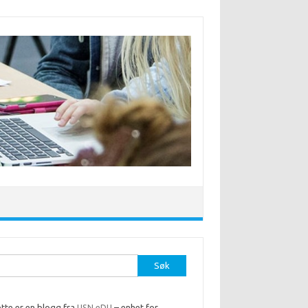
r:
tte er en blogg fra
USN eDU
– enhet for