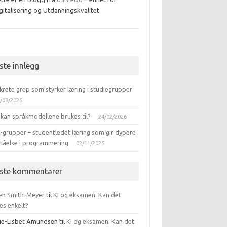
gitalisering og Utdanningskvalitet
ebook
iste innlegg
krete grep som styrker læring i studiegrupper
/03/2026
 kan språkmodellene brukes til?
24/02/2026
-grupper – studentledet læring som gir dypere
ståelse i programmering
02/11/2025
iste kommentarer
en Smith-Meyer
til
KI og eksamen: Kan det
es enkelt?
ie-Lisbet Amundsen
til
KI og eksamen: Kan det