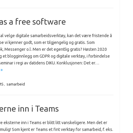
as a free software
kal velge digitale samarbeidsverktøy, kan det være fristende å
oe vi kjenner godt, som er tilgjengelig og gratis. Som
k, Messenger o.l. Men er det egentlig gratis? Høsten 2020
g et blogginnlegg om GDPR og digitale verktøy, i forbindelse
seminar i regi av datidens DIKU. Konklusjonen: Det er…
 »
MS
,
samarbeid
terne inn i Teams
re eksterne inn i Teams er blitt litt vanskeligere. Men det er
 mulig! Som kjent er Teams et fint verktøy for samarbeid, f. eks.