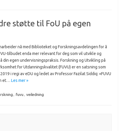
re støtte til FoU på egen
arbeider nå med Biblioteket og Forskningsavdelingen for å
VU-tilbudet enda mer relevant for deg som vil utvikle og
å din egen undervisningspraksis. Forskning og Utvikling på
rksomhet for Utdanningskvalitet (FUVU) er en satsning som
i 2019 i regi av eDU og ledet av Professor Fazilat Siddiq: «FUVU
m et…
Les mer »
orskning
,
fuvu
,
veiledning