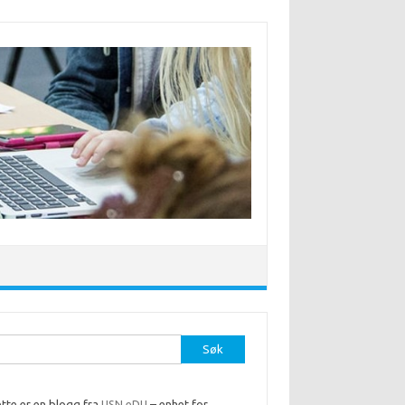
r:
tte er en blogg fra
USN eDU
– enhet for