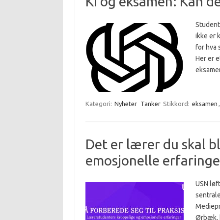
KI og eksamen: Kan de
Student
ikke er 
for hva 
Her er e
eksamen
Kategori:
Nyheter
Tanker
Stikkord:
eksamen
Det er lærer du skal b
emosjonelle erfaringe
USN løf
sentral
Mediepr
Ørbæk, 