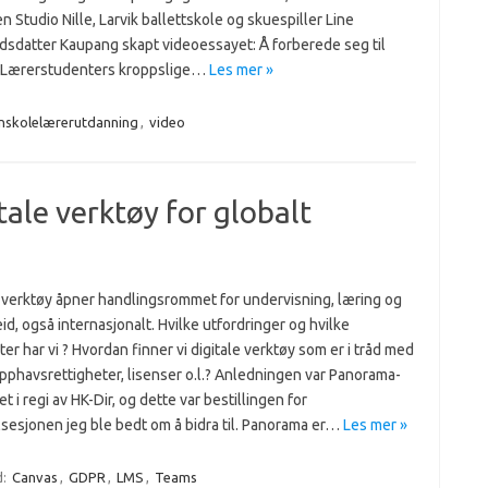
en Studio Nille, Larvik ballettskole og skuespiller Line
dsdatter Kaupang skapt videoessayet: Å forberede seg til
. Lærerstudenters kroppslige…
Les mer »
nskolelærerutdanning
,
video
tale verktøy for globalt
e verktøy åpner handlingsrommet for undervisning, læring og
d, også internasjonalt. Hvilke utfordringer og hvilke
er har vi ? Hvordan finner vi digitale verktøy som er i tråd med
pphavsrettigheter, lisenser o.l.? Anledningen var Panorama-
t i regi av HK-Dir, og dette var bestillingen for
lsesjonen jeg ble bedt om å bidra til. Panorama er…
Les mer »
d:
Canvas
,
GDPR
,
LMS
,
Teams