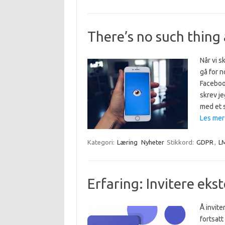
There’s no such thing 
Når vi s
gå for n
Faceboo
skrev je
med et 
Les mer
Kategori:
Læring
Nyheter
Stikkord:
GDPR
,
L
Erfaring: Invitere eks
Å invite
fortsatt