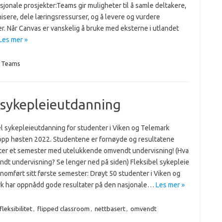
asjonale prosjekter:Teams gir muligheter til å samle deltakere,
sere, dele læringsressurser, og å levere og vurdere
r. Når Canvas er vanskelig å bruke med eksterne i utlandet
Les mer »
Teams
 sykepleieutdanning
el sykepleieutdanning for studenter i Viken og Telemark
 opp høsten 2022. Studentene er fornøyde og resultatene
ter et semester med utelukkende omvendt undervisning! (Hva
ndt undervisning? Se lenger ned på siden) Fleksibel sykepleie
nomført sitt første semester: Drøyt 50 studenter i Viken og
k har oppnådd gode resultater på den nasjonale…
Les mer »
fleksibilitet
,
flipped classroom
,
nettbasert
,
omvendt