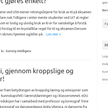
t gjøres enkelt?
gjør
Bern
ene ved USN mener retningslinjene for bruk av KI på eksamen
klare nok.Tidligere i vinter mente studenter ved UiT at regler
som er lovlig og ulovlig bruk av KI er for vanskelige å forstå.
F
t forslag til en krystallklar regel for KI og eksamen:Dersom
 skrives hjemme og/eller på…
Les mer »
M
,
ki
,
kunstig intelligens
Log
Inn
li, gjennom kroppslige og
Kom
r!
Wor
ter fram betydningen av kroppslig læring og emosjoner som
e kunnskapsfelt i lærerutdanningen og i klasserommet. eDU
oduksjon har i samarbeid med professor og koreograf Trine
koreograf og dansepedagog Anita Vilenica, ni danserne fra