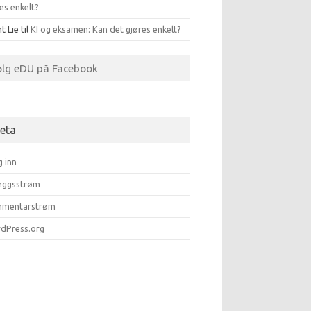
es enkelt?
t Lie
til
KI og eksamen: Kan det gjøres enkelt?
ølg eDU på Facebook
eta
g inn
leggsstrøm
mentarstrøm
dPress.org