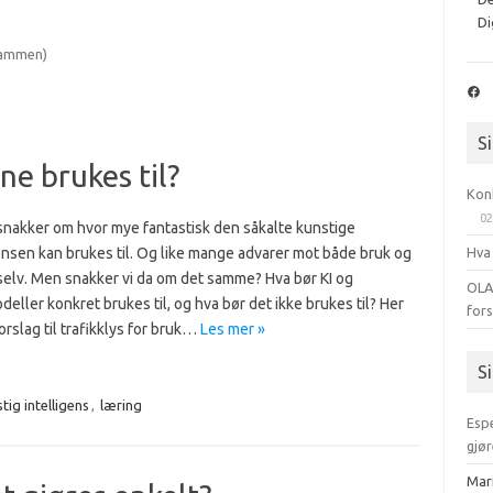
Di
rammen)
Fac
S
e brukes til?
Kon
02
nakker om hvor mye fantastisk den såkalte kunstige
Hva
ensen kan brukes til. Og like mange advarer mot både bruk og
 selv. Men snakker vi da om det samme? Hva bør KI og
OLA
eller konkret brukes til, og hva bør det ikke brukes til? Her
for
forslag til trafikklys for bruk…
Les mer »
S
tig intelligens
,
læring
Esp
gjør
Mar