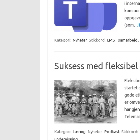
i intern
kommuni
oppgave
(som…
Kategori:
Nyheter
Stikkord:
LMS
,
samarbeid
,
Suksess med fleksibel
Fleksib
startet
gode et
er omve
har gjen
Telemar
Kategori:
Læring
Nyheter
Podkast
Stikkord:
undervisning