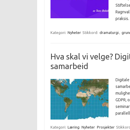
Stiftels
Ragnval
praksis
Kategori:
Nyheter
Stikkord:
dramaturgi
,
grun
Hva skal vi velge? Digi
samarbeid
Digital
samarbei
mulighet
GDPR, o
seminare
parallel
Kategori:
Læring
Nyheter
Prosjekter
Stikkor