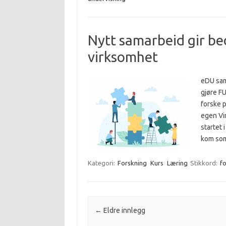
Nytt samarbeid gir bed
virksomhet
eDU sam
gjøre FU
forske p
egen Vi
startet 
kom so
Kategori:
Forskning
Kurs
Læring
Stikkord:
f
Innleggsnavigasjon
←
Eldre innlegg