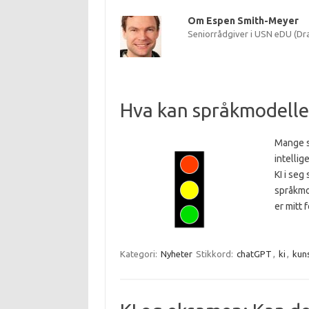
Om Espen Smith-Meyer
Seniorrådgiver i USN eDU (D
Hva kan språkmodellen
Mange s
intellig
KI i seg
språkmod
er mitt 
Kategori:
Nyheter
Stikkord:
chatGPT
,
ki
,
kuns