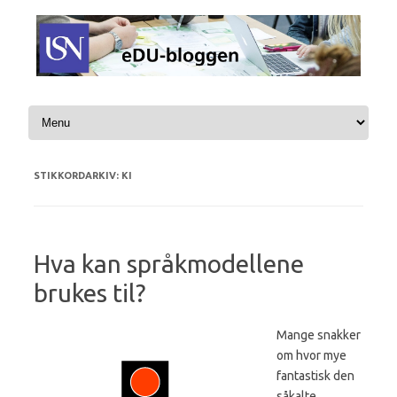
Hopp til innhold
STIKKORDARKIV:
KI
Hva kan språkmodellene
brukes til?
Mange snakker
om hvor mye
fantastisk den
såkalte