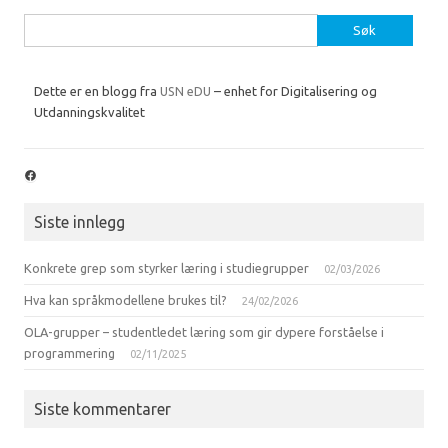
Søk
etter:
Dette er en blogg fra
USN eDU
– enhet for Digitalisering og
Utdanningskvalitet
Facebook
Siste innlegg
Konkrete grep som styrker læring i studiegrupper
02/03/2026
Hva kan språkmodellene brukes til?
24/02/2026
OLA-grupper – studentledet læring som gir dypere forståelse i
programmering
02/11/2025
Siste kommentarer