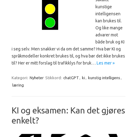
kunstige
intelligensen
kan brukes til.
Og like mange
advarer mot
både bruk og KI
i seg selv. Men snakker vi da om det samme? Hva bør KI og
språkmodeller konkret brukes til, og hva bør det ikke brukes
til? Her er mitt forslag til trafikklys for bruk…
Les mer »
Kategori:
Nyheter
Stikkord:
chatGPT
,
ki
,
kunstig intelligens
,
læring
KI og eksamen: Kan det gjøres
enkelt?