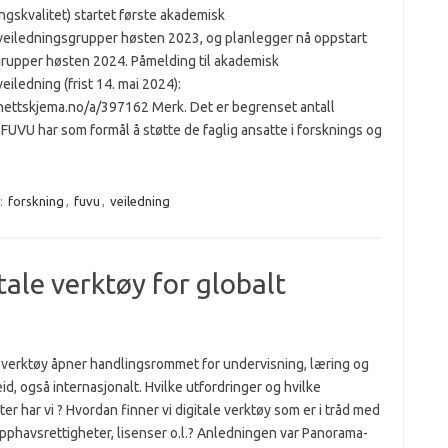
gskvalitet) startet første akademisk
veiledningsgrupper høsten 2023, og planlegger nå oppstart
grupper høsten 2024. Påmelding til akademisk
eiledning (frist 14. mai 2024):
/nettskjema.no/a/397162 Merk. Det er begrenset antall
 FUVU har som formål å støtte de faglig ansatte i forsknings og
:
forskning
,
fuvu
,
veiledning
tale verktøy for globalt
e verktøy åpner handlingsrommet for undervisning, læring og
d, også internasjonalt. Hvilke utfordringer og hvilke
er har vi ? Hvordan finner vi digitale verktøy som er i tråd med
pphavsrettigheter, lisenser o.l.? Anledningen var Panorama-