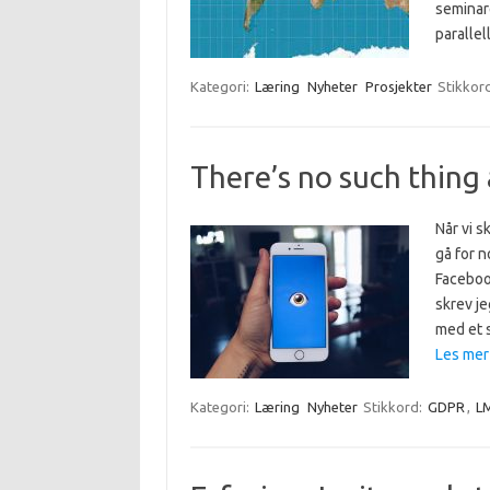
seminare
parallel
Kategori:
Læring
Nyheter
Prosjekter
Stikkor
There’s no such thing 
Når vi s
gå for n
Faceboo
skrev je
med et 
Les mer
Kategori:
Læring
Nyheter
Stikkord:
GDPR
,
L