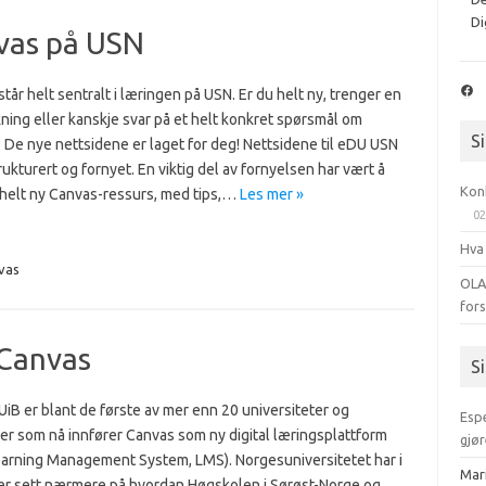
Di
vas på USN
Fac
tår helt sentralt i læringen på USN. Er du helt ny, trenger en
ning eller kanskje svar på et helt konkret spørsmål om
S
 De nye nettsidene er laget for deg! Nettsidene til eDU USN
ukturert og fornyet. En viktig del av fornyelsen har vært å
Kon
 helt ny Canvas-ressurs, med tips,…
Les mer »
02
Hva
vas
OLA
for
 Canvas
S
iB er blant de første av mer enn 20 universiteter og
Esp
er som nå innfører Canvas som ny digital læringsplattform
gjør
Learning Management System, LMS). Norgesuniversitetet har i
Mar
kler sett nærmere på hvordan Høgskolen i Sørøst-Norge og