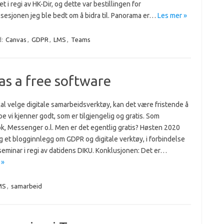
t i regi av HK-Dir, og dette var bestillingen for
lsesjonen jeg ble bedt om å bidra til. Panorama er…
Les mer »
d:
Canvas
,
GDPR
,
LMS
,
Teams
as a free software
kal velge digitale samarbeidsverktøy, kan det være fristende å
oe vi kjenner godt, som er tilgjengelig og gratis. Som
k, Messenger o.l. Men er det egentlig gratis? Høsten 2020
g et blogginnlegg om GDPR og digitale verktøy, i forbindelse
seminar i regi av datidens DIKU. Konklusjonen: Det er…
 »
MS
,
samarbeid