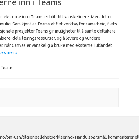
terne inn i Teams
re eksterne inn i Teams er blitt litt vanskeligere. Men det er
 mulig! Som kjent er Teams et fint verktøy for samarbeid, f. eks.
asjonale prosjekter:Teams gir muligheter til å samle deltakere,
sere, dele læringsressurser, og å levere og vurdere
r. Når Canvas er vanskelig å bruke med eksterne i utlandet
Les mer »
Teams
o/om-usn/tilgjengelighetserklaering/ Har du spørsmål, kommentarer eller 