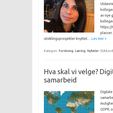
Utdannin
kollega
av nye 
kollegav
https:/
plasser.
utviklingsprosjekter knyttet…
Les mer »
Kategori:
Forskning
Læring
Nyheter
Stikkord
Hva skal vi velge? Digi
samarbeid
Digital
samarbei
mulighet
GDPR, o