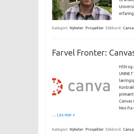
Universi
erfarin
Kategori:
Nyheter
Prosjekter
Stikkord:
Canva
Farvel Fronter: Canva
HSN og c
UNINETT’
lærings
Kontrakt
primært
Canvas f
Neo fra 
…
Les mer »
Kategori:
Nyheter
Prosjekter
Stikkord:
Canva