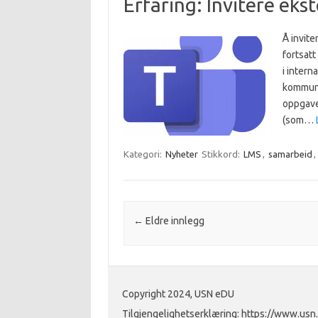
Erfaring: Invitere eks
Å invite
fortsatt
i intern
kommuni
oppgave
(som…
Kategori:
Nyheter
Stikkord:
LMS
,
samarbeid
,
Innleggsnavigasjon
←
Eldre innlegg
Copyright 2024, USN eDU
Tilgjengelighetserklæring: https://www.usn.n