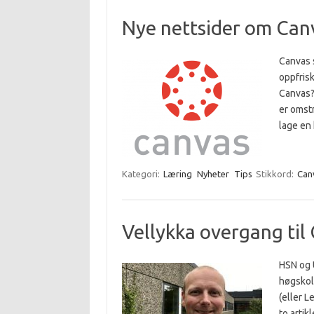
Nye nettsider om Can
Canvas s
oppfrisk
Canvas?
er omstr
lage en
Kategori:
Læring
Nyheter
Tips
Stikkord:
Can
Vellykka overgang til
HSN og U
høgskol
(eller 
to arti