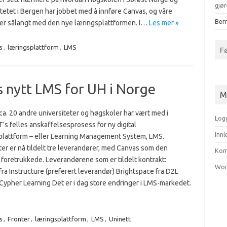
gjør
tetet i Bergen har jobbet med å innføre Canvas, og våre
Bern
ger sålangt med den nye læringsplattformen. I…
Les mer »
s
,
læringsplattform
,
LMS
F
s nytt LMS for UH i Norge
M
a. 20 andre universiteter og høgskoler har vært med i
Log
s felles anskaffelsesprosess for ny digital
Inn
plattform – eller Learning Management System, LMS.
er er nå tildelt tre leverandører, med Canvas som den
Kom
 foretrukkede. Leverandørene som er tildelt kontrakt:
Wor
ra Instructure (preferert leverandør) Brightspace fra D2L
Cypher Learning Det er i dag store endringer i LMS-markedet.
s
,
Fronter
,
læringsplattform
,
LMS
,
Uninett