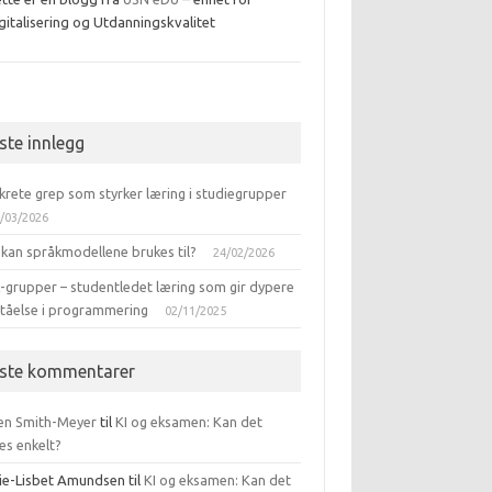
gitalisering og Utdanningskvalitet
ebook
iste innlegg
krete grep som styrker læring i studiegrupper
/03/2026
 kan språkmodellene brukes til?
24/02/2026
-grupper – studentledet læring som gir dypere
ståelse i programmering
02/11/2025
iste kommentarer
en Smith-Meyer
til
KI og eksamen: Kan det
es enkelt?
ie-Lisbet Amundsen
til
KI og eksamen: Kan det