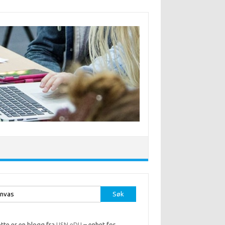
r:
tte er en blogg fra
USN eDU
– enhet for