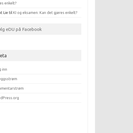
es enkelt?
t Lie
til
KI og eksamen: Kan det gjøres enkelt?
ølg eDU på Facebook
eta
g inn
leggsstrøm
mentarstrøm
dPress.org