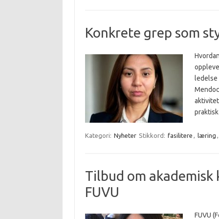
Konkrete grep som sty
Hvordan
oppleve
ledelse
Mendocil
aktivite
praktisk
Kategori:
Nyheter
Stikkord:
fasilitere
,
læring
Tilbud om akademisk k
FUVU
FUVU (F