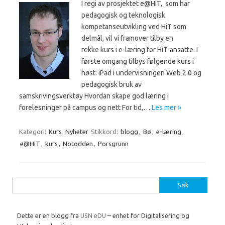
I regi av prosjektet e@HiT, som har
pedagogisk og teknologisk
kompetanseutvikling ved HiT som
delmål, vil vi framover tilby en
rekke kurs i e-læring for HiT-ansatte. I
første omgang tilbys følgende kurs i
høst: iPad i undervisningen Web 2.0 og
pedagogisk bruk av
samskrivingsverktøy Hvordan skape god læring i
forelesninger på campus og nett For tid,…
Les mer »
Kategori:
Kurs
Nyheter
Stikkord:
blogg
,
Bø
,
e-læring
,
e@HiT
,
kurs
,
Notodden
,
Porsgrunn
Søk
etter:
Dette er en blogg fra
USN eDU
– enhet for Digitalisering og