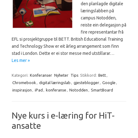
den planlagde digitale
læringslabben på
campus Notodden,
reiste ein delegasjon på
fire representantar frå
EFL si prosjektgruppe til BETT. British Educational Training
and Technology Show er eit årleg arrangement som finn
stad i London. Dette er ei stor messe med utstillarar…
Les mer »
Kategori:
Konferanser
Nyheter
Tips
Stikkord:
Bett
,
Chromebook
,
digital læringslab
,
gjesteblogger
,
Google
,
inspirasjon
,
iPad
,
konferanse
,
Notodden
,
SmartBoard
Nye kurs i e-læring for HiT-
ansatte