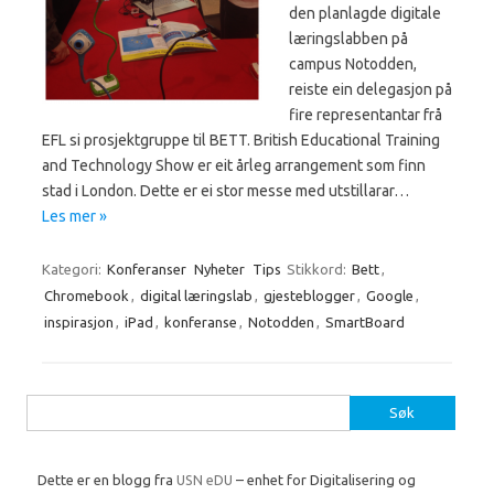
den planlagde digitale
læringslabben på
campus Notodden,
reiste ein delegasjon på
fire representantar frå
EFL si prosjektgruppe til BETT. British Educational Training
and Technology Show er eit årleg arrangement som finn
stad i London. Dette er ei stor messe med utstillarar…
Les mer »
Kategori:
Konferanser
Nyheter
Tips
Stikkord:
Bett
,
Chromebook
,
digital læringslab
,
gjesteblogger
,
Google
,
inspirasjon
,
iPad
,
konferanse
,
Notodden
,
SmartBoard
Søk
etter:
Dette er en blogg fra
USN eDU
– enhet for Digitalisering og