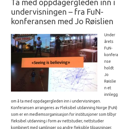
Ta med oppdagergleden inn i
undervisningen – fra FuN-
konferansen med Jo Røislien
Under
årets
FuN-
konfera
nse
holdt
Jo
Røislie
n et
innlegg
om å ta med oppdagergleden inn i undervisningen.
Konferansen arrangeres av Fleksibel utdanning Norge (FuN)
som er en medlemsorganisasjon for institusjoner som tilbyr
fleksibel utdanning i form av nettstudier, nettstudier
kombinert med samlinger og andre fleksible tilpasninger.