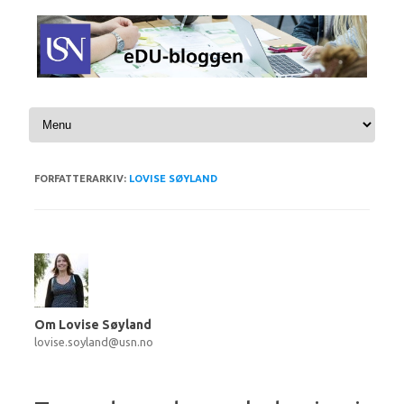
Hopp til innhold
FORFATTERARKIV:
LOVISE SØYLAND
Om Lovise Søyland
lovise.soyland@usn.no