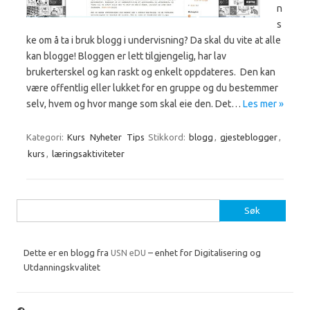
n
s
ke om å ta i bruk blogg i undervisning? Da skal du vite at alle
kan blogge! Bloggen er lett tilgjengelig, har lav
brukerterskel og kan raskt og enkelt oppdateres. Den kan
være offentlig eller lukket for en gruppe og du bestemmer
selv, hvem og hvor mange som skal eie den. Det…
Les mer »
Kategori:
Kurs
Nyheter
Tips
Stikkord:
blogg
,
gjesteblogger
,
kurs
,
læringsaktiviteter
Søk
etter:
Dette er en blogg fra
USN eDU
– enhet for Digitalisering og
Utdanningskvalitet