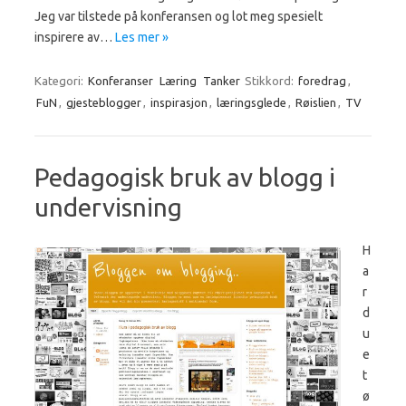
Jeg var tilstede på konferansen og lot meg spesielt
inspirere av…
Les mer »
Kategori:
Konferanser
Læring
Tanker
Stikkord:
foredrag
,
FuN
,
gjesteblogger
,
inspirasjon
,
læringsglede
,
Røislien
,
TV
Pedagogisk bruk av blogg i
undervisning
H
a
r
d
u
e
t
ø