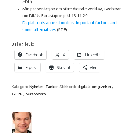
eDU)
Min presentasjon om sikre digitale verktøy, i webinar
om DIKUs Eurasiaprosjekt 13.11.20:
Digital tools across borders: Important factors and
some alternativ
es
(PDF)
Del og bruk:
Facebook
X
LinkedIn
E-post
Skriv ut
Mer
Kategori:
Nyheter
Tanker
Stikkord:
digitale omgivelser
,
GDPR
,
personvern