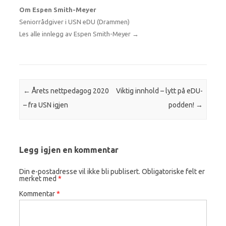
Om Espen Smith-Meyer
Seniorrådgiver i USN eDU (Drammen)
Les alle innlegg av Espen Smith-Meyer
→
Innleggsnavigasjon
←
Årets nettpedagog 2020
Viktig innhold – lytt på eDU-
– fra USN igjen
podden!
→
Legg igjen en kommentar
Din e-postadresse vil ikke bli publisert.
Obligatoriske felt er
merket med
*
Kommentar
*