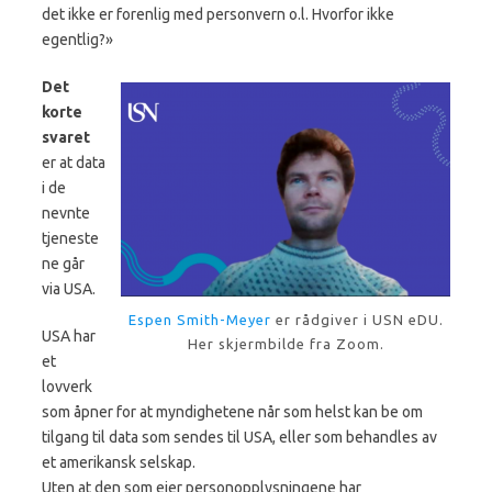
det ikke er forenlig med personvern o.l. Hvorfor ikke
egentlig?»
Det
korte
svaret
er at data
i de
nevnte
tjeneste
ne går
via USA.
Espen Smith-Meyer
er rådgiver i USN eDU.
USA har
Her skjermbilde fra Zoom.
et
lovverk
som åpner for at myndighetene når som helst kan be om
tilgang til data som sendes til USA, eller som behandles av
et amerikansk selskap.
Uten at den som eier personopplysningene har