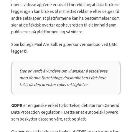
noen av disse app’ene er utsatt for reklame; at data brukere
legger igjen kan brukes til målrettet reklame eller selges til
andre selskaper; at plattformene kan ha bestemmelser som
sier at de faktisk overtar opphavsretten til alt innhold som
publiseres på plattformen; og så videre.
Som kollega Paal Are Solberg, personvernombud ved USN,
legger til:
Det er verdt å vurdere om vi ønsker å assosieres
med denne forretningsvirksomheten i det hele
tatt, da den krenker folks rettigheter.
GDPR
er en ganske enkel forkortelse, det står for «General
Data Protection Regulation». Dette er et europeisk lovverk
som beskytter dataene våre, rett og slett.
Og hvis du i ditt stille sinn tenker at GDPR er en barriere for