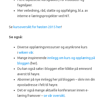
fagmiljøer.
Mer veiledning, råd, støtte og oppfølging, bl.a. av
interne e-læringsprosjekter ved HiT.
Se
kursoversikt for høsten 2015 her
!
Se også:
Diverse opplæringsressurser og asynkrone kurs
i
wikien vår
.
Mange inspirerende
innlegg om kurs og opplæring på
bloggen
(her).
Du kan også søke i bloggen eller klikke på emneord
øverst til høyre.
Abonner på nye innlegg her på bloggen – skriv inn din
epostadresse i felt til høyre.
Det er også mange aktuelle konferanser innen e-
læring framover –
se vår oversikt
.