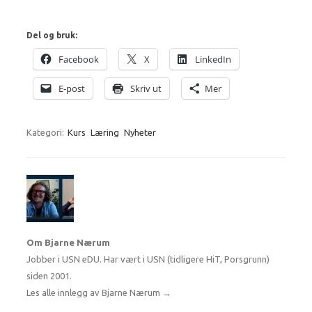
Del og bruk:
Facebook
X
LinkedIn
E-post
Skriv ut
Mer
Kategori:
Kurs
Læring
Nyheter
Om Bjarne Nærum
Jobber i USN eDU. Har vært i USN (tidligere HiT, Porsgrunn)
siden 2001.
Les alle innlegg av Bjarne Nærum
→