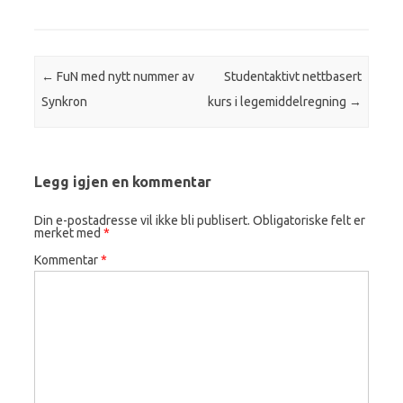
Innleggsnavigasjon
←
FuN med nytt nummer av
Studentaktivt nettbasert
Synkron
kurs i legemiddelregning
→
Legg igjen en kommentar
Din e-postadresse vil ikke bli publisert.
Obligatoriske felt er
merket med
*
Kommentar
*