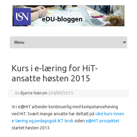
Hopp til innhold
Kurs i e-læring for HiT-
ansatte høsten 2015
Av
Bjarne Nærum
|
04/09/2015
Vi i e@HiT arbeider kontinuerlig med kompetanseheving
ved HiT. Svært mange ansatte har deltatt på
våre kurs innen
e-læring og pedagogisk IKT-bruk
siden
e@HiT-prosjektet
startet høsten 2013.