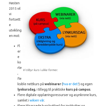
Høsten
2015 vil
vi
fortsett
e
utvikling
en mot:
Fl
er
e
ko
rte
Vi tilbyr kurs i ulike former.
,
fle
ksible nettkurs på
webinarer
(
hva er det?
) og egen
lynkursdag
, i tillegg til praktiske
kurs på campus
.
Flere digitale opplæringsressurser og asynkrone kurs,
samlet i
wikien vår
.
Flere tilpassede kurs(pakker) for institutter og