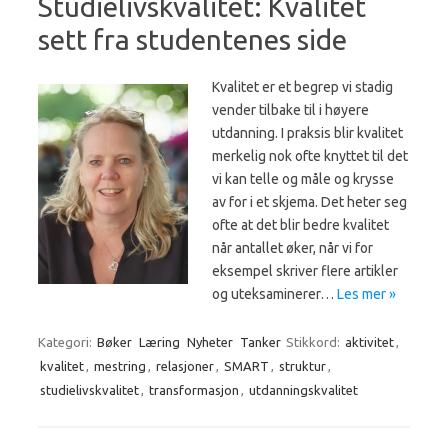
Studielivskvalitet: Kvalitet
sett fra studentenes side
Kvalitet er et begrep vi stadig
vender tilbake til i høyere
utdanning. I praksis blir kvalitet
merkelig nok ofte knyttet til det
vi kan telle og måle og krysse
av for i et skjema. Det heter seg
ofte at det blir bedre kvalitet
når antallet øker, når vi for
eksempel skriver flere artikler
og uteksaminerer…
Les mer »
Kategori:
Bøker
Læring
Nyheter
Tanker
Stikkord:
aktivitet
,
kvalitet
,
mestring
,
relasjoner
,
SMART
,
struktur
,
studielivskvalitet
,
transformasjon
,
utdanningskvalitet