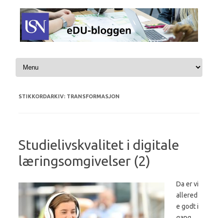
Hopp til innhold
STIKKORDARKIV:
TRANSFORMASJON
Studielivskvalitet i digitale
læringsomgivelser (2)
Da er vi
allered
e godt i
gang