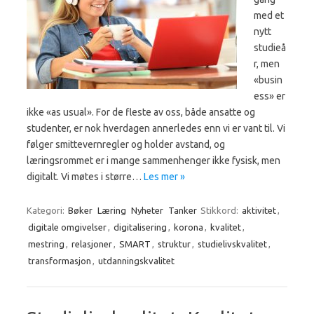
med et
nytt
studieå
r, men
«busin
ess» er
ikke «as usual». For de fleste av oss, både ansatte og
studenter, er nok hverdagen annerledes enn vi er vant til. Vi
følger smittevernregler og holder avstand, og
læringsrommet er i mange sammenhenger ikke fysisk, men
digitalt. Vi møtes i større…
Les mer »
Kategori:
Bøker
Læring
Nyheter
Tanker
Stikkord:
aktivitet
,
digitale omgivelser
,
digitalisering
,
korona
,
kvalitet
,
mestring
,
relasjoner
,
SMART
,
struktur
,
studielivskvalitet
,
transformasjon
,
utdanningskvalitet