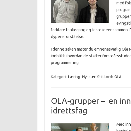
med fok
program
grupper
øvingsti
forklare tankegang og teste ideer sammen. Re
dypere forståelse.
I denne saken møter du emnenasvarlig Ola Mar
innblikk i hvordan de støtter førsteårsstuden
programmering.
Kategori:
Læring
Nyheter
Stikkord:
OLA
OLA-grupper – en inno
idrettsfag
Med inn
bachelor