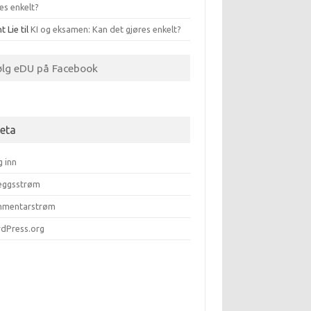
es enkelt?
t Lie
til
KI og eksamen: Kan det gjøres enkelt?
ølg eDU på Facebook
eta
g inn
leggsstrøm
mentarstrøm
dPress.org