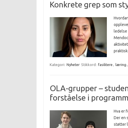
Konkrete grep som sty
Hvordan
oppleve
ledelse
Mendocil
aktivite
praktisk
Kategori:
Nyheter
Stikkord:
fasilitere
,
læring
OLA-grupper – studen
forståelse i program
Hva er f
Der en 
støtter 