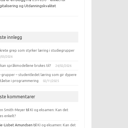
gitalisering og Utdanningskvalitet
ebook
iste innlegg
krete grep som styrker læring i studiegrupper
/03/2026
 kan språkmodellene brukes til?
24/02/2026
-grupper – studentledet læring som gir dypere
ståelse i programmering
02/11/2025
iste kommentarer
en Smith-Meyer
til
KI og eksamen: Kan det
es enkelt?
ie-Lisbet Amundsen
til
KI og eksamen: Kan det