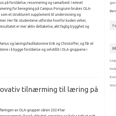
us på forståelse, resonnering og samarbeid. I emnet
gjør
mering for beregning på Campus Porsgrunn brukes OLA-
Bern
 som et strukturert supplement til undervisning og
mer. Her får studentene utforske hvorfor koden virker,
F
sultatet er mer aktiv deltakelse, økt faglig trygghet og
ius og læringsfasilitatorene Erik og Christoffer, og får et
M
tene i å bygge forståelse og selvtillit i OLA-gruppene i
Log
Inn
Kom
Wor
vativ tilnærming til læring på
føringen av OLA-grupper våren 2024 har
programmet i fysisk aktivitet, ernæring og helse tatt et nytt