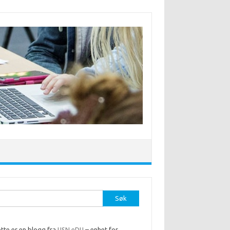
r:
tte er en blogg fra
USN eDU
– enhet for