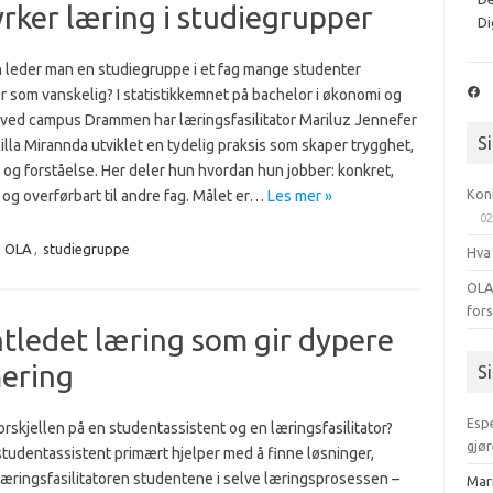
rker læring i studiegrupper
Di
 leder man en studiegruppe i et fag mange studenter
Fac
r som vanskelig? I statistikkemnet på bachelor i økonomi og
 ved campus Drammen har læringsfasilitator Mariluz Jennefer
S
la Mirannda utviklet en tydelig praksis som skaper trygghet,
t og forståelse. Her deler hun hvordan hun jobber: konkret,
Kon
 og overførbart til andre fag. Målet er…
Les mer »
02
,
OLA
,
studiegruppe
Hva
OLA
for
tledet læring som gir dypere
mering
S
Esp
orskjellen på en studentassistent og en læringsfasilitator?
gjør
studentassistent primært hjelper med å finne løsninger,
læringsfasilitatoren studentene i selve læringsprosessen –
Mar