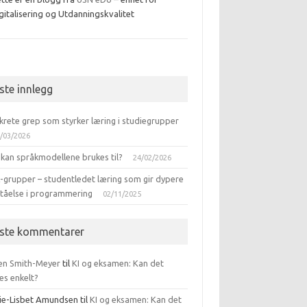
gitalisering og Utdanningskvalitet
ebook
iste innlegg
krete grep som styrker læring i studiegrupper
/03/2026
 kan språkmodellene brukes til?
24/02/2026
-grupper – studentledet læring som gir dypere
ståelse i programmering
02/11/2025
iste kommentarer
en Smith-Meyer
til
KI og eksamen: Kan det
es enkelt?
ie-Lisbet Amundsen
til
KI og eksamen: Kan det