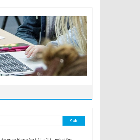
r:
tte er en blogg fra
USN eDU
– enhet for