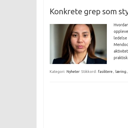
Konkrete grep som sty
Hvordan
oppleve
ledelse
Mendocil
aktivite
praktisk
Kategori:
Nyheter
Stikkord:
fasilitere
,
læring