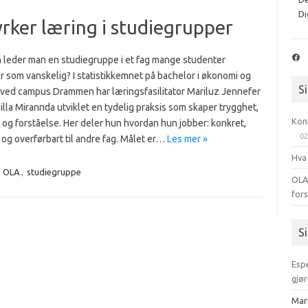
Di
rker læring i studiegrupper
Fac
 leder man en studiegruppe i et fag mange studenter
r som vanskelig? I statistikkemnet på bachelor i økonomi og
S
 ved campus Drammen har læringsfasilitator Mariluz Jennefer
la Mirannda utviklet en tydelig praksis som skaper trygghet,
Kon
t og forståelse. Her deler hun hvordan hun jobber: konkret,
02
 og overførbart til andre fag. Målet er…
Les mer »
Hva
,
OLA
,
studiegruppe
OLA
for
S
Esp
gjør
Mar