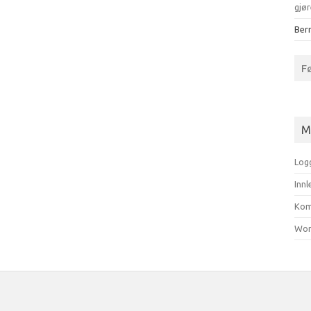
gjør
Bern
F
M
Log
Inn
Kom
Wor