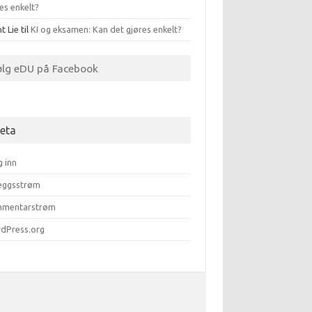
es enkelt?
t Lie
til
KI og eksamen: Kan det gjøres enkelt?
ølg eDU på Facebook
eta
g inn
leggsstrøm
mentarstrøm
dPress.org