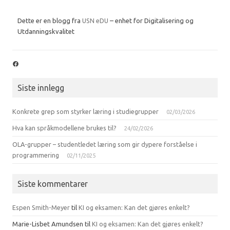
Dette er en blogg fra
USN eDU
– enhet for Digitalisering og
Utdanningskvalitet
Facebook
Siste innlegg
Konkrete grep som styrker læring i studiegrupper
02/03/2026
Hva kan språkmodellene brukes til?
24/02/2026
OLA-grupper – studentledet læring som gir dypere forståelse i
programmering
02/11/2025
Siste kommentarer
Espen Smith-Meyer
til
KI og eksamen: Kan det gjøres enkelt?
Marie-Lisbet Amundsen
til
KI og eksamen: Kan det gjøres enkelt?