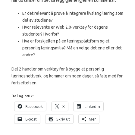
har du tanker om det så legg gjerne igjen en kommentar:
Er det relevant å prøve å integrere livslang læring som
del av studiene?
Hvor relevante er Web 2.0-verktøy for dagens
studenter? Hvorfor?
Hva er forskjellen på en læringsplattform og et
personlig læringsmiljø? Må en velge det ene eller det
andre?
Del 2 handler om verktøy for å bygge et personlig
læringsnettverk, og kommer om noen dager, så følg med for
fortsettelsen.
Del og bruk:
Facebook
X
LinkedIn
E-post
Skriv ut
Mer