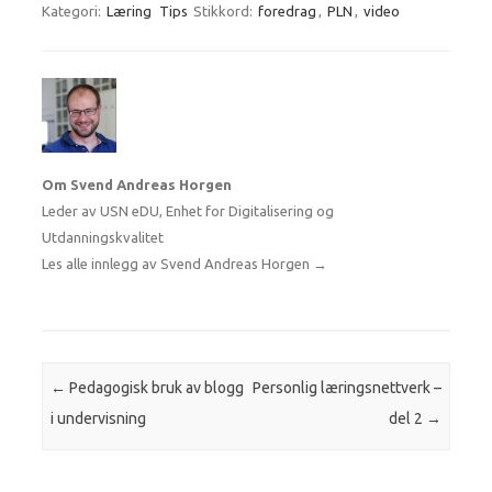
Kategori:
Læring
Tips
Stikkord:
foredrag
,
PLN
,
video
Om Svend Andreas Horgen
Leder av USN eDU, Enhet for Digitalisering og
Utdanningskvalitet
Les alle innlegg av Svend Andreas Horgen
→
Innleggsnavigasjon
←
Pedagogisk bruk av blogg
Personlig læringsnettverk –
i undervisning
del 2
→