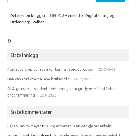
etter:
Dette er en blogg fra
USN eDU
– enhet for Digitalisering og
Utdanningskvalitet
Facebook
Siste innlegg
Konkrete grep som styrker læring i studiegrupper
02/03/2026
Hva kan språkmodellene brukes til?
24/02/2026
OLA-grupper – studentledet læring som gir dypere forståelse i
programmering
02/11/2025
Siste kommentarer
Espen Smith-Meyer
til
KI og eksamen: Kan det gjøres enkelt?
Marie-Lisbet Amundsen
til
KI og eksamen: Kan det gjøres enkelt?