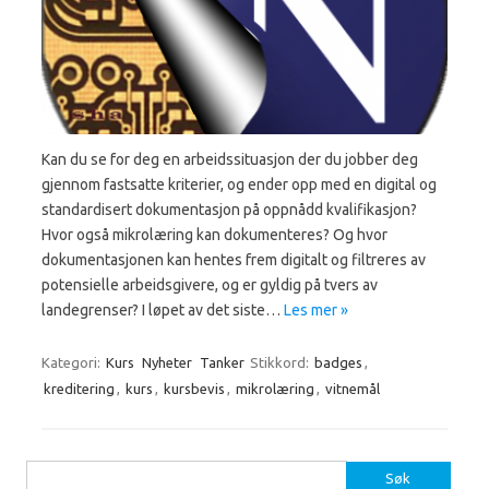
Kan du se for deg en arbeidssituasjon der du jobber deg
gjennom fastsatte kriterier, og ender opp med en digital og
standardisert dokumentasjon på oppnådd kvalifikasjon?
Hvor også mikrolæring kan dokumenteres? Og hvor
dokumentasjonen kan hentes frem digitalt og filtreres av
potensielle arbeidsgivere, og er gyldig på tvers av
landegrenser? I løpet av det siste…
Les mer »
Kategori:
Kurs
Nyheter
Tanker
Stikkord:
badges
,
kreditering
,
kurs
,
kursbevis
,
mikrolæring
,
vitnemål
Søk