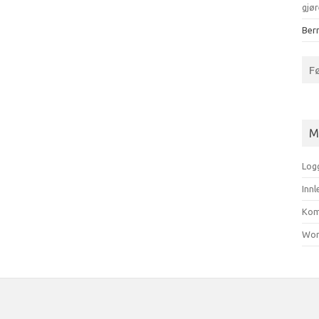
gjør
Bern
F
M
Log
Inn
Kom
Wor