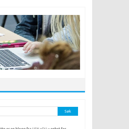
r:
tte er en blogg fra
USN eDU
– enhet for