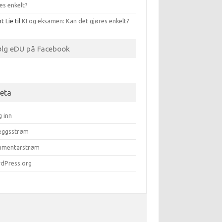
es enkelt?
t Lie
til
KI og eksamen: Kan det gjøres enkelt?
ølg eDU på Facebook
eta
g inn
leggsstrøm
mentarstrøm
dPress.org