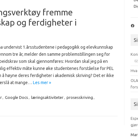
Di
ingsverktøy fremme
kap og ferdigheter i
Fac
S
 ha undervist 1.årsstudentene i pedagogikk og elevkunnskap
jennom tre år, melder den samme problemstillingen seg for
Kon
rbeidskrav som skal gjennomføres: Hvordan skal jeg på en
02
lig effektiv måte kunne øke studentenes forståelse for PEL
Hva
å høyne deres ferdigheter i akademisk skriving? Det er ikke
OLA
nderslå at mange…
Les mer »
for
r
,
Google Docs
,
læringsaktiviteter
,
prosesskriving
,
S
Esp
gjør
Mar