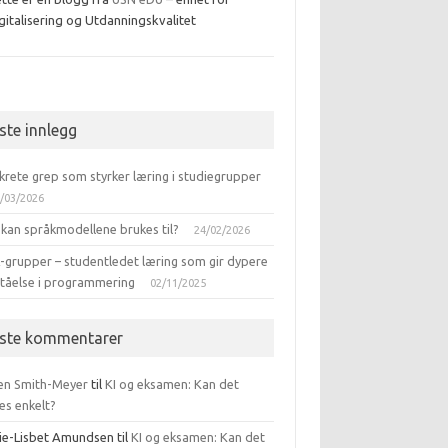
gitalisering og Utdanningskvalitet
ebook
iste innlegg
krete grep som styrker læring i studiegrupper
/03/2026
 kan språkmodellene brukes til?
24/02/2026
-grupper – studentledet læring som gir dypere
ståelse i programmering
02/11/2025
iste kommentarer
en Smith-Meyer
til
KI og eksamen: Kan det
es enkelt?
ie-Lisbet Amundsen
til
KI og eksamen: Kan det