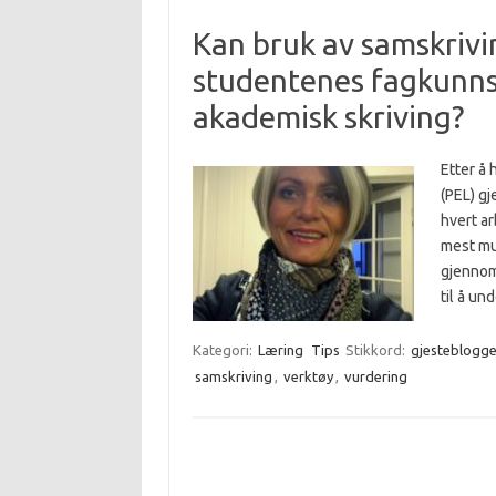
Kan bruk av samskriv
studentenes fagkunns
akademisk skriving?
Etter å
(PEL) g
hvert a
mest mu
gjennom 
til å u
Kategori:
Læring
Tips
Stikkord:
gjesteblogge
samskriving
,
verktøy
,
vurdering