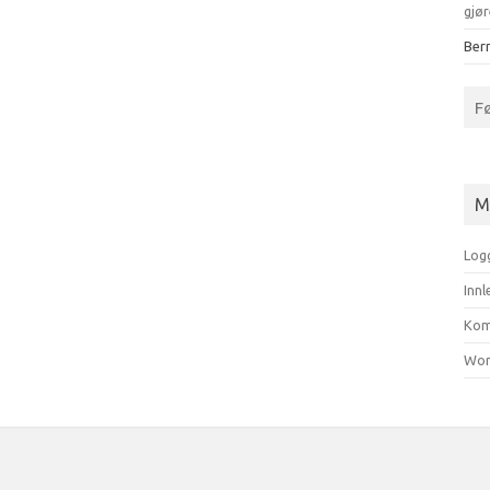
gjør
Bern
F
M
Log
Inn
Kom
Wor