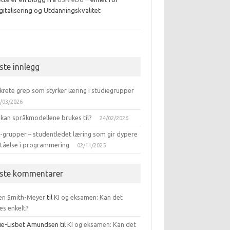
gitalisering og Utdanningskvalitet
ebook
iste innlegg
krete grep som styrker læring i studiegrupper
/03/2026
 kan språkmodellene brukes til?
24/02/2026
-grupper – studentledet læring som gir dypere
ståelse i programmering
02/11/2025
iste kommentarer
en Smith-Meyer
til
KI og eksamen: Kan det
es enkelt?
ie-Lisbet Amundsen
til
KI og eksamen: Kan det