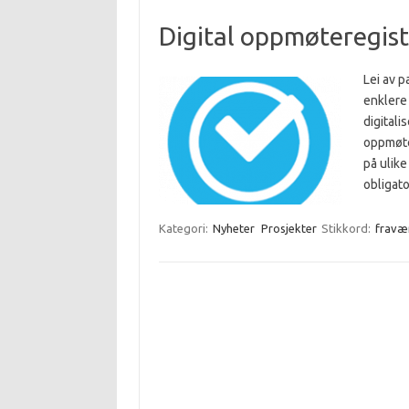
Digital oppmøteregist
Lei av p
enklere 
digitali
oppmøter
på ulike
obligat
Kategori:
Nyheter
Prosjekter
Stikkord:
fravæ