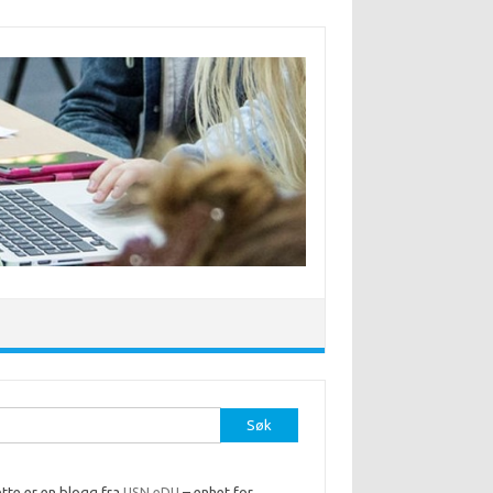
r:
tte er en blogg fra
USN eDU
– enhet for