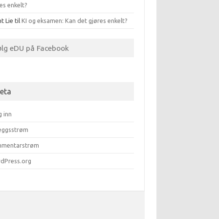
es enkelt?
t Lie
til
KI og eksamen: Kan det gjøres enkelt?
ølg eDU på Facebook
eta
g inn
leggsstrøm
mentarstrøm
dPress.org