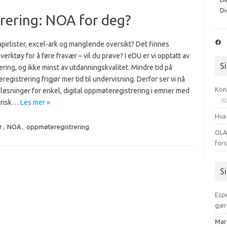
Di
rering: NOA for deg?
Fac
apirlister, excel-ark og manglende oversikt? Det finnes
verktøy for å føre fravær – vil du prøve? I eDU er vi opptatt av
S
sering, og ikke minst av utdanningskvalitet. Mindre tid på
egistrering frigjør mer tid til undervisning. Derfor ser vi nå
Kon
 løsninger for enkel, digital oppmøteregistrering i emner med
02
orisk…
Les mer »
Hva
r
,
NOA
,
oppmøteregistrering
OLA
for
S
Esp
gjør
Mar