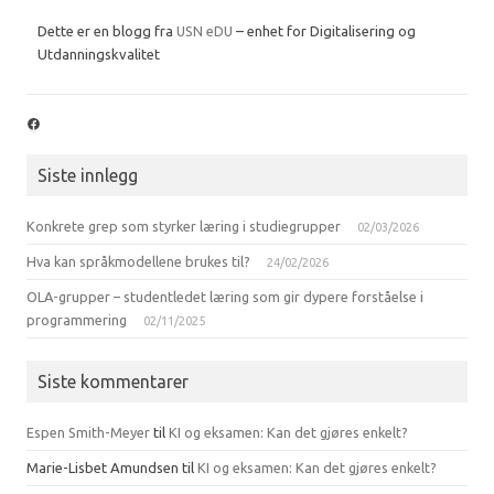
Dette er en blogg fra
USN eDU
– enhet for Digitalisering og
Utdanningskvalitet
Facebook
Siste innlegg
Konkrete grep som styrker læring i studiegrupper
02/03/2026
Hva kan språkmodellene brukes til?
24/02/2026
OLA-grupper – studentledet læring som gir dypere forståelse i
programmering
02/11/2025
Siste kommentarer
Espen Smith-Meyer
til
KI og eksamen: Kan det gjøres enkelt?
Marie-Lisbet Amundsen
til
KI og eksamen: Kan det gjøres enkelt?