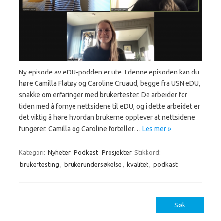
Ny episode av eDU-podden er ute. I denne episoden kan du
høre Camilla Flatøy og Caroline Cruaud, begge fra USN eDU,
snakke om erfaringer med brukertester. De arbeider for
tiden med å fornye nettsidene til eDU, og i dette arbeidet er
det viktig å høre hvordan brukerne opplever at nettsidene
fungerer. Camilla og Caroline forteller…
Les mer »
Kategori:
Nyheter
Podkast
Prosjekter
Stikkord:
brukertesting
,
brukerundersøkelse
,
kvalitet
,
podkast
Søk
etter: