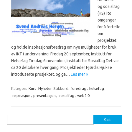
og sosialfag
(HS) i to
omganger
for å fortelle
om
prosjektet
og holde inspirasjonsforedrag om nye muligheter for bruk
av IKT i undervisning: Fredag 20.september, Institutt for
Helsefag Tirsdag 6.november, Institutt for Sosialfag Det var
ca 20 deltakere hver gang. Prosjektleder Hjørdis Hjukse
introduserte prosjektet, og ga…
Les mer »
Kategori:
Kurs
Nyheter
Stikkord:
foredrag
,
helsefag
,
inspirasjon
,
presentasjon
,
sosialfag
,
web2.0
Søk
etter: