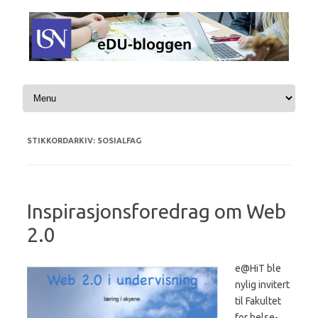
Hopp til innhold
STIKKORDARKIV:
SOSIALFAG
Inspirasjonsforedrag om Web
2.0
e@HiT ble
nylig invitert
til Fakultet
for helse-