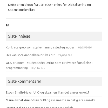
Dette er en blogg fra
USN eDU
– enhet for Digitalisering og
Utdanningskvalitet
Facebook
Siste innlegg
Konkrete grep som styrker læring i studiegrupper
02/03/2026
Hva kan språkmodellene brukes til?
24/02/2026
OLA-grupper – studentledet læring som gir dypere forståelse i
programmering
02/11/2025
Siste kommentarer
Espen Smith-Meyer
til
KI og eksamen: Kan det gjøres enkelt?
Marie-Lisbet Amundsen
til
KI og eksamen: Kan det gjøres enkelt?
Bernt Lie
til
KI og eksamen: Kan det gjøres enkelt?