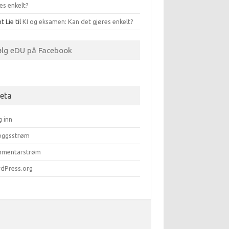
es enkelt?
t Lie
til
KI og eksamen: Kan det gjøres enkelt?
ølg eDU på Facebook
eta
g inn
leggsstrøm
mentarstrøm
dPress.org