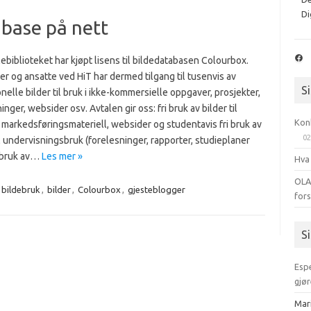
Di
base på nett
Fac
biblioteket har kjøpt lisens til bildedatabasen Colourbox.
r og ansatte ved HiT har dermed tilgang til tusenvis av
S
nelle bilder til bruk i ikke-kommersielle oppgaver, prosjekter,
inger, websider osv. Avtalen gir oss: fri bruk av bilder til
Kon
markedsføringsmateriell, websider og studentavis fri bruk av
02
il undervisningsbruk (forelesninger, rapporter, studieplaner
i bruk av…
Les mer »
Hva
OLA
bildebruk
,
bilder
,
Colourbox
,
gjesteblogger
for
S
Esp
gjør
Mar