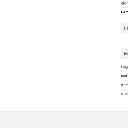
gjør
Bern
F
M
Log
Inn
Kom
Wor