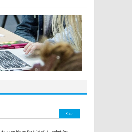
r:
tte er en blogg fra
USN eDU
– enhet for