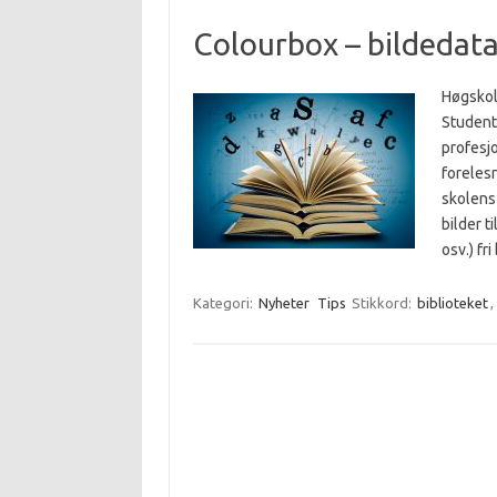
Colourbox – bildedata
Høgskole
Studente
profesjo
forelesn
skolens 
bilder t
osv.) fr
Kategori:
Nyheter
Tips
Stikkord:
biblioteket
,