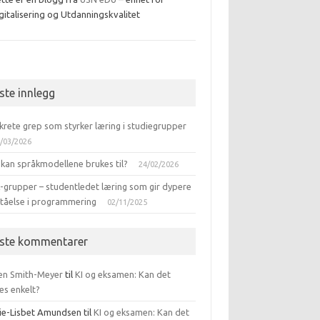
gitalisering og Utdanningskvalitet
ebook
iste innlegg
krete grep som styrker læring i studiegrupper
/03/2026
 kan språkmodellene brukes til?
24/02/2026
-grupper – studentledet læring som gir dypere
ståelse i programmering
02/11/2025
iste kommentarer
en Smith-Meyer
til
KI og eksamen: Kan det
es enkelt?
ie-Lisbet Amundsen
til
KI og eksamen: Kan det