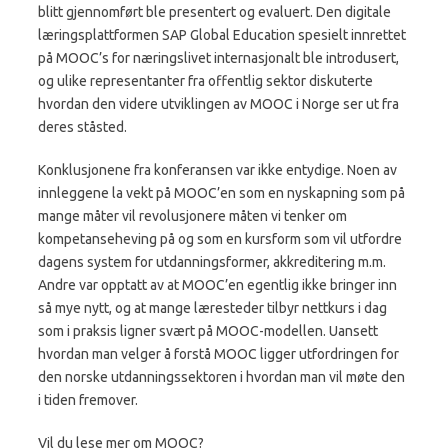
blitt gjennomført ble presentert og evaluert. Den digitale
læringsplattformen SAP Global Education spesielt innrettet
på MOOC’s for næringslivet internasjonalt ble introdusert,
og ulike representanter fra offentlig sektor diskuterte
hvordan den videre utviklingen av MOOC i Norge ser ut fra
deres ståsted.
Konklusjonene fra konferansen var ikke entydige. Noen av
innleggene la vekt på MOOC’en som en nyskapning som på
mange måter vil revolusjonere måten vi tenker om
kompetanseheving på og som en kursform som vil utfordre
dagens system for utdanningsformer, akkreditering m.m.
Andre var opptatt av at MOOC’en egentlig ikke bringer inn
så mye nytt, og at mange læresteder tilbyr nettkurs i dag
som i praksis ligner svært på MOOC-modellen. Uansett
hvordan man velger å forstå MOOC ligger utfordringen for
den norske utdanningssektoren i hvordan man vil møte den
i tiden fremover.
Vil du lese mer om MOOC?