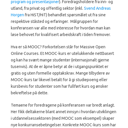
program og presentasjoner
). Foredragsholdere fra inn- og
utland, fra privat og offentlig sektor (inkl.
Svend Andreas
Horgen
fra HiST/HiT) behandlet spørsmålet ut fra sine
respektive ståsted og erfaringer. Målgruppen for
konferansen var alle med interesse for hvordan man kan
løse behovet for kvalifisert arbeidskraft i tiden fremover.
Hva er så MOOC? Forkortelsen står for Massive Open
Online Courses. Et MOOC-kurs er utelukkende nettbasert
og kan ha svært mange studenter (internasjonalt gjerne
tusenvis). At de er åpne betyr at de i utgangspunktet er
gratis og uten formelle opptakskrav. Mange tilbydere av
MOOC-kurs tar likevel betalt for å gi studiepoeng eller
kursbevis for studenter som har fullført kurs og ønsker
bekreftelse på dette.
Temaene for foredragene på konferansen var bredt anlagt.
Her fikk deltakerne blant annet innsyn i hvordan utviklingen
i utdannelsessektoren (med MOOC som eksempel) skaper
nye konkurransebetingelser. Konkrete MOOC-kurs som har