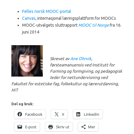
Felles norsk MOOC-portal
Canvas
, internasjonal læringsplattform for MOOCs
MOOC-utvalgets sluttrapport
MOOC til Norge
fra 16.
juni 2014
Skrevet av
Ane Ohrvik
,
førsteamanuensis ved Institutt for
Forming og formgiving, og pedagogisk
leder for nettundervisning ved
Fakultet for estetiske fag, folkekultur og lærerutdanning,
HiT
Del og bruk:
Facebook
X
LinkedIn
E-post
Skriv ut
Mer