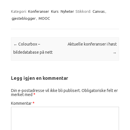
Kategori:
Konferanser
Kurs
Nyheter
Stikkord:
Canvas
,
gjesteblogger
,
MOOC
Innleggsnavigasjon
←
Colourbox –
Aktuelle konferanser i høst
bildedatabase på nett
→
Legg igjen en kommentar
Din e-postadresse vil ikke bli publisert.
Obligatoriske felt er
merket med
*
Kommentar
*